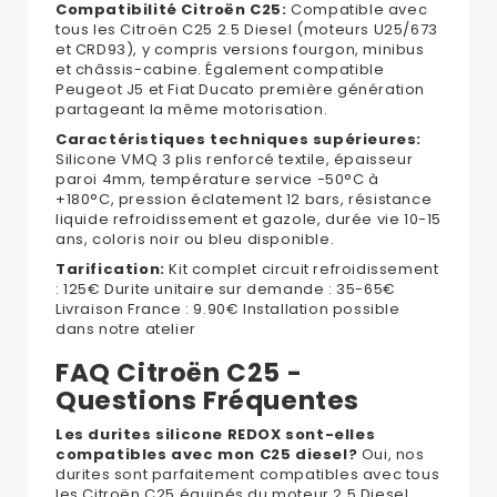
Compatibilité Citroën C25:
Compatible avec
tous les Citroën C25 2.5 Diesel (moteurs U25/673
et CRD93), y compris versions fourgon, minibus
et châssis-cabine. Également compatible
Peugeot J5 et Fiat Ducato première génération
partageant la même motorisation.
Caractéristiques techniques supérieures:
Silicone VMQ 3 plis renforcé textile, épaisseur
paroi 4mm, température service -50°C à
+180°C, pression éclatement 12 bars, résistance
liquide refroidissement et gazole, durée vie 10-15
ans, coloris noir ou bleu disponible.
Tarification:
Kit complet circuit refroidissement
: 125€ Durite unitaire sur demande : 35-65€
Livraison France : 9.90€ Installation possible
dans notre atelier
FAQ Citroën C25 -
Questions Fréquentes
Les durites silicone REDOX sont-elles
compatibles avec mon C25 diesel?
Oui, nos
durites sont parfaitement compatibles avec tous
les Citroën C25 équipés du moteur 2.5 Diesel