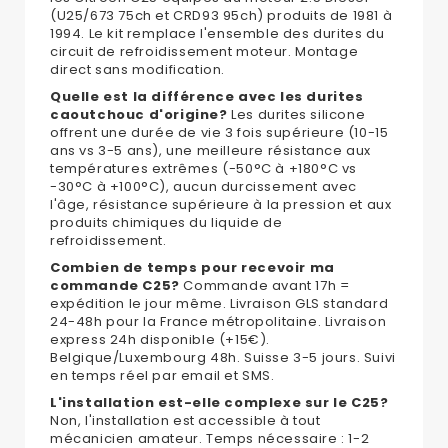
(U25/673 75ch et CRD93 95ch) produits de 1981 à
1994. Le kit remplace l'ensemble des durites du
circuit de refroidissement moteur. Montage
direct sans modification.
Quelle est la différence avec les durites
caoutchouc d'origine?
Les durites silicone
offrent une durée de vie 3 fois supérieure (10-15
ans vs 3-5 ans), une meilleure résistance aux
températures extrêmes (-50°C à +180°C vs
-30°C à +100°C), aucun durcissement avec
l'âge, résistance supérieure à la pression et aux
produits chimiques du liquide de
refroidissement.
Combien de temps pour recevoir ma
commande C25?
Commande avant 17h =
expédition le jour même. Livraison GLS standard
24-48h pour la France métropolitaine. Livraison
express 24h disponible (+15€).
Belgique/Luxembourg 48h. Suisse 3-5 jours. Suivi
en temps réel par email et SMS.
L'installation est-elle complexe sur le C25?
Non, l'installation est accessible à tout
mécanicien amateur. Temps nécessaire : 1-2