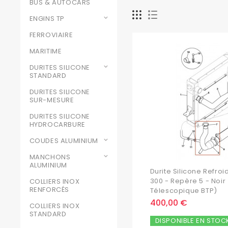
BUS & AUTOCARS
ENGINS TP
FERROVIAIRE
MARITIME
DURITES SILICONE
STANDARD
DURITES SILICONE
SUR-MESURE
DURITES SILICONE
HYDROCARBURE
COUDES ALUMINIUM
MANCHONS
ALUMINIUM
Durite Silicone Refro
300 - Repère 5 - Noi
COLLIERS INOX
RENFORCÉS
Télescopique BTP)
400,00 €
COLLIERS INOX
STANDARD
DISPONIBLE EN STOC