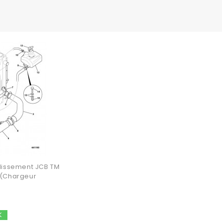
idissement JCB TM
r (chargeur
K