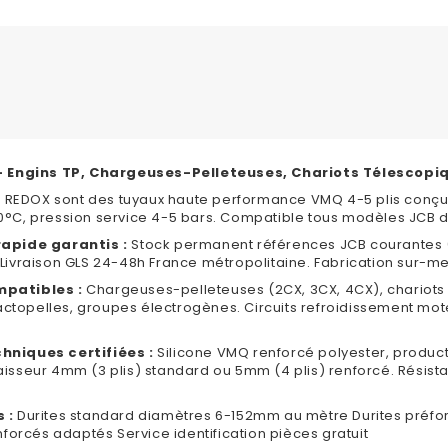
 - Engins TP, Chargeuses-Pelleteuses, Chariots Télescopi
CB REDOX sont des tuyaux haute performance VMQ 4-5 plis conçu
°C, pression service 4-5 bars. Compatible tous modèles JCB d
rapide garantis :
Stock permanent références JCB courantes 
Livraison GLS 24-48h France métropolitaine. Fabrication sur-m
mpatibles :
Chargeuses-pelleteuses (2CX, 3CX, 4CX), chariots t
ractopelles, groupes électrogènes. Circuits refroidissement mot
hniques certifiées :
Silicone VMQ renforcé polyester, product
isseur 4mm (3 plis) standard ou 5mm (4 plis) renforcé. Résistan
 :
Durites standard diamètres 6-152mm au mètre Durites préfo
nforcés adaptés Service identification pièces gratuit