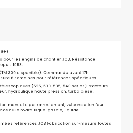
ques
s pour les engins de chantier JCB. Résistance
epuis 1953.
(TM 300 disponible). Commande avant 17h =
esure 6 semaines pour références spécifiques.
élescopiques (525, 530, 535, 540 series), tracteurs
eur, hydraulique haute pression, turbo diesel,
ion manuelle par enroulement, vulcanisation four
ce huile hydraulique, gazole, liquide
rmées références JCB Fabrication sur-mesure toutes