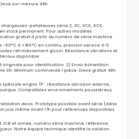
. Devis sur-mesure 48h.
 chargeuses-pelleteuses série 2, 3C, 3CX, 4CX,
 en stock permanent. Pour autres modèles :
ication gratuit à partir du numéro de série machine.
e -50°C à +180°C en continu, pression service 4-5
uides refroidissement glycol. Résistance vibrations et
tériaux disponible.
 originale pour identification. 2) Envoi échantillon
èle 3D. Minimum commande 1 pièce. Devis gratuit 48h.
spéciale engins TP : résistance abrasion externe,
draulique. Compatibles environnements poussiéreux,
lidation devis. Prototype possible avant série (délai
n jour même avant 17h pour références disponibles.
JCB et année, numéro série machine, référence
ueur. Notre équipe technique identifie la solution.