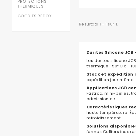
PROTECTIONS
THERMIQUES
GOODIES REDOX
Résultats 1 - 1 sur 1.
Durites Silicone JCB
Les durites silicone J
thermique -50°C à +180
Stock et expédition 
expédition jour même. 
Applications JCB co
Fastrac, mini-pelles, t
admission air.
Caractéristiques tec
haute température. Épa
refroidissement.
Solutions disponibles
formes Colliers inox re