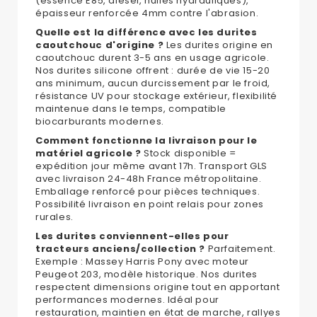
(essence E85, diesel, huiles hydrauliques),
épaisseur renforcée 4mm contre l'abrasion.
Quelle est la différence avec les durites
caoutchouc d'origine ?
Les durites origine en
caoutchouc durent 3-5 ans en usage agricole.
Nos durites silicone offrent : durée de vie 15-20
ans minimum, aucun durcissement par le froid,
résistance UV pour stockage extérieur, flexibilité
maintenue dans le temps, compatible
biocarburants modernes.
Comment fonctionne la livraison pour le
matériel agricole ?
Stock disponible =
expédition jour même avant 17h. Transport GLS
avec livraison 24-48h France métropolitaine.
Emballage renforcé pour pièces techniques.
Possibilité livraison en point relais pour zones
rurales.
Les durites conviennent-elles pour
tracteurs anciens/collection ?
Parfaitement.
Exemple : Massey Harris Pony avec moteur
Peugeot 203, modèle historique. Nos durites
respectent dimensions origine tout en apportant
performances modernes. Idéal pour
restauration, maintien en état de marche, rallyes