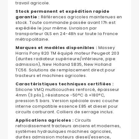
travail agricole.
Stock permanent et expédition rapide
garantie :
Références agricoles maintenues en
stock. Toute commande passée avant 17h est
expédiée le jour même. Livraison par
transporteur GLS en 24-48h sur toute la France
métropolitaine.
Marques et modèles disponibles :
Massey
Harris Pony 820 TM équipé moteur Peugeot 203
(durites radiateur supérieure/inférieure, pipe
admission), New Holland SB35, New Holland
TC56. Solutions de remplacement direct pour
tracteurs et machines agricoles.
Caractéristiques techniques certifiées :
Silicone VMQ multicouches renforcé, épaisseur
4mm (3 plis), résistance -50°C à +180°C,
pression 5 bars. Version spéciale avec couche
interne compatible essence E85 et diesel pour
circuits carburant. Colliers de serrage inclus.
Applications agricoles :
Circuits
refroidissement tracteurs anciens et modernes,
systèmes hydrauliques machines agricoles,
durites admission moteurs diesel/essence,