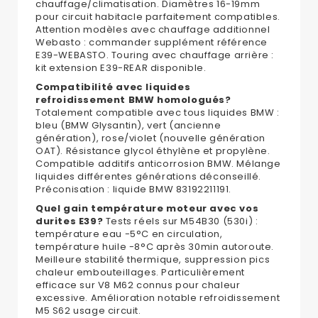
chauffage/climatisation. Diamètres 16-19mm
pour circuit habitacle parfaitement compatibles.
Attention modèles avec chauffage additionnel
Webasto : commander supplément référence
E39-WEBASTO. Touring avec chauffage arrière :
kit extension E39-REAR disponible.
Compatibilité avec liquides
refroidissement BMW homologués?
Totalement compatible avec tous liquides BMW :
bleu (BMW Glysantin), vert (ancienne
génération), rose/violet (nouvelle génération
OAT). Résistance glycol éthylène et propylène.
Compatible additifs anticorrosion BMW. Mélange
liquides différentes générations déconseillé.
Préconisation : liquide BMW 83192211191.
Quel gain température moteur avec vos
durites E39?
Tests réels sur M54B30 (530i) :
température eau -5°C en circulation,
température huile -8°C après 30min autoroute.
Meilleure stabilité thermique, suppression pics
chaleur embouteillages. Particulièrement
efficace sur V8 M62 connus pour chaleur
excessive. Amélioration notable refroidissement
M5 S62 usage circuit.