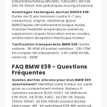
525d/525td/525tds M51/M57, 530d M57, M5 E39
S62 V8 400ch. Kits spécifiques touring et berline.
Avantages techniques durites REDOX E39:
Durée vie 15 ans minimum contre 5-7 ans
caoutchouc origine, résistance glycol
BMW/liquide refroidissement longue durée,
maintien flexibilité températures extrêmes,
suppression risques fissuration zones coudes,
amélioration dissipation thermique moteur.
Tarification transparente BMW E39:
Durite
unitaire : 35-65€ Kit partiel radiateur : 125-175€
Kit complet refroidissement : 245-295€ Kit M5
renforcé : 395€
FAQ BMW E39 - Questions
Fréquentes
Quelles durites silicone pour mon BMW E39
exactement?
Identifiez votre moteur sur carte
grise ou compartiment moteur. Moteurs 6
cylindres essence (520i-530i) : kit référence
E39-6CYL. V8 (535i, 540i) : kit E39-V8. Diesel
(520d-530d) : kit E39-DIESEL incluant durites
intercooler. M5 : kit spécifique E39-M5 renforcé