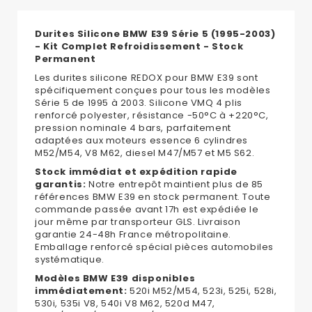
Durites Silicone BMW E39 Série 5 (1995-2003)
- Kit Complet Refroidissement - Stock
Permanent
Les durites silicone REDOX pour BMW E39 sont
spécifiquement conçues pour tous les modèles
Série 5 de 1995 à 2003. Silicone VMQ 4 plis
renforcé polyester, résistance -50°C à +220°C,
pression nominale 4 bars, parfaitement
adaptées aux moteurs essence 6 cylindres
M52/M54, V8 M62, diesel M47/M57 et M5 S62.
Stock immédiat et expédition rapide
garantis:
Notre entrepôt maintient plus de 85
références BMW E39 en stock permanent. Toute
commande passée avant 17h est expédiée le
jour même par transporteur GLS. Livraison
garantie 24-48h France métropolitaine.
Emballage renforcé spécial pièces automobiles
systématique.
Modèles BMW E39 disponibles
immédiatement:
520i M52/M54, 523i, 525i, 528i,
530i, 535i V8, 540i V8 M62, 520d M47,