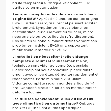
haute température. Chaque kit contient 8-12
durites selon motorisation.
Pourquoi remplacer les durites caoutchouc
origine BMW?
Après 8-10 ans, les durites origine
BMW E39 durcissent, fissurent et peuvent éclater
brutalement. Symptômes : traces blanches
cristallisation, durcissement au toucher, micro-
fissures visibles, perte liquide refroidissement.
Nos durites silicone éliminent définitivement ces
problèmes, résistent 15-20 ans, supportent
mieux chaleur moteur M62/S62.
L'installation nécessite-t-elle vidange
complète circuit refroidissement?
Non,
technique sans vidange complète possible.
Placer récipient sous connexion, pincer durite
amont avec pince étau, démonter rapidement et
reconnecter. Perte minimale 200-300ml.
Vidange complète recommandée si liquide >4
ans. Capacité circuit : 7-10L selon moteur. Notice
détaillée fournie.
Les durites conviennent-elles au BMW E39
avec climatisation automatique?
Oui, tous
nos kits E39 incluent durites spécifiques