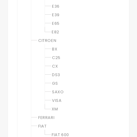
E36
E39
E65
E82
CITROEN
BX
C25
CX
DS3
GS
SAXO
VISA
XM
FERRARI
FIAT
FIAT 600