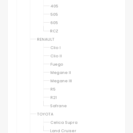
405
505
605
RCZ
RENAULT
Clio I
Clio II
Fuego
Megane II
Megane III
R5
R21
Safrane
TOYOTA
Celica Supra
Land Cruiser