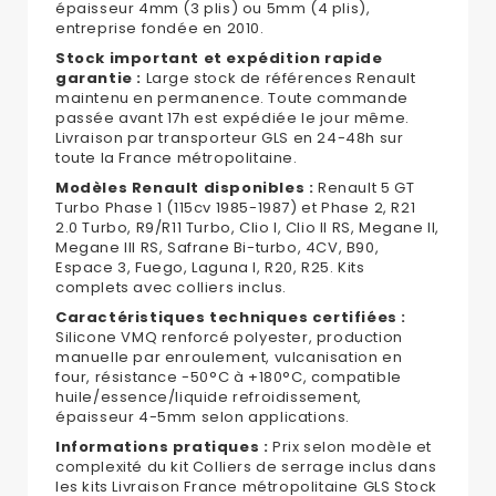
épaisseur 4mm (3 plis) ou 5mm (4 plis),
entreprise fondée en 2010.
Stock important et expédition rapide
garantie :
Large stock de références Renault
maintenu en permanence. Toute commande
passée avant 17h est expédiée le jour même.
Livraison par transporteur GLS en 24-48h sur
toute la France métropolitaine.
Modèles Renault disponibles :
Renault 5 GT
Turbo Phase 1 (115cv 1985-1987) et Phase 2, R21
2.0 Turbo, R9/R11 Turbo, Clio I, Clio II RS, Megane II,
Megane III RS, Safrane Bi-turbo, 4CV, B90,
Espace 3, Fuego, Laguna I, R20, R25. Kits
complets avec colliers inclus.
Caractéristiques techniques certifiées :
Silicone VMQ renforcé polyester, production
manuelle par enroulement, vulcanisation en
four, résistance -50°C à +180°C, compatible
huile/essence/liquide refroidissement,
épaisseur 4-5mm selon applications.
Informations pratiques :
Prix selon modèle et
complexité du kit Colliers de serrage inclus dans
les kits Livraison France métropolitaine GLS Stock