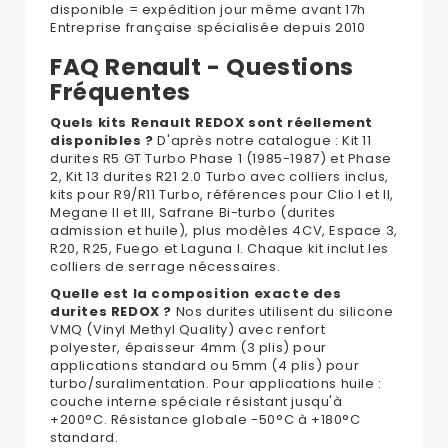
disponible = expédition jour même avant 17h
Entreprise française spécialisée depuis 2010
FAQ Renault - Questions
Fréquentes
Quels kits Renault REDOX sont réellement
disponibles ?
D'après notre catalogue : Kit 11
durites R5 GT Turbo Phase 1 (1985-1987) et Phase
2, Kit 13 durites R21 2.0 Turbo avec colliers inclus,
kits pour R9/R11 Turbo, références pour Clio I et II,
Megane II et III, Safrane Bi-turbo (durites
admission et huile), plus modèles 4CV, Espace 3,
R20, R25, Fuego et Laguna I. Chaque kit inclut les
colliers de serrage nécessaires.
Quelle est la composition exacte des
durites REDOX ?
Nos durites utilisent du silicone
VMQ (Vinyl Methyl Quality) avec renfort
polyester, épaisseur 4mm (3 plis) pour
applications standard ou 5mm (4 plis) pour
turbo/suralimentation. Pour applications huile :
couche interne spéciale résistant jusqu'à
+200°C. Résistance globale -50°C à +180°C
standard.