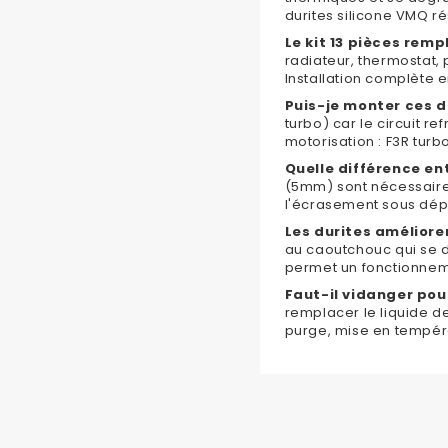
durites silicone VMQ ré
Le kit 13 pièces remp
radiateur, thermostat,
Installation complète e
Puis-je monter ces d
turbo) car le circuit r
motorisation : F3R tur
Quelle différence entr
(5mm) sont nécessaires
l'écrasement sous dépr
Les durites améliore
au caoutchouc qui se d
permet un fonctionnemen
Faut-il vidanger pour
remplacer le liquide d
purge, mise en tempér