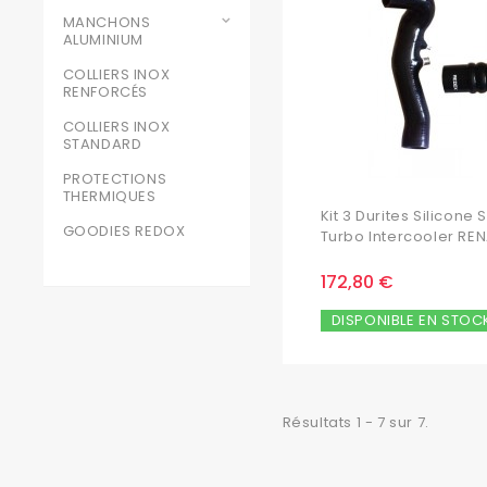
MANCHONS
ALUMINIUM
COLLIERS INOX
RENFORCÉS
COLLIERS INOX
STANDARD
PROTECTIONS
THERMIQUES
Kit 3 Durites Silicone
GOODIES REDOX
Turbo Intercooler REN
172,80 €
DISPONIBLE EN STOC
Résultats 1 - 7 sur 7.