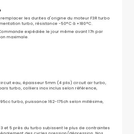
n
 remplacer les durites d'origine du moteur F3R turbo
limentation turbo, résistance -50°C à +180°C.
 Commande expédiée le jour même avant 17h par
tion maximale.
rcuit eau, épaisseur 5mm (4 plis) circuit air turbo,
rs turbo, colliers inox inclus selon référence,
1995cc turbo, puissance 162-175ch selon millésime,
3 et 5 près du turbo subissent le plus de contraintes
e également des cycles pression/dépression. Nos