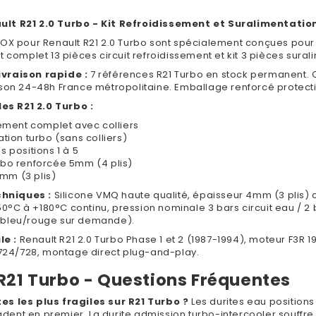
ault R21 2.0 Turbo - Kit Refroidissement et Suralimentatio
EDOX pour Renault R21 2.0 Turbo sont spécialement conçues pour
it complet 13 pièces circuit refroidissement et kit 3 pièces sura
ivraison rapide :
7 références R21 Turbo en stock permanent.
aison 24-48h France métropolitaine. Emballage renforcé protec
es R21 2.0 Turbo :
ssement complet avec colliers
ation turbo (sans colliers)
s positions 1 à 5
urbo renforcée 5mm (4 plis)
mm (3 plis)
hniques :
Silicone VMQ haute qualité, épaisseur 4mm (3 plis) ci
°C à +180°C continu, pression nominale 3 bars circuit eau / 2 ba
 (bleu/rouge sur demande).
le :
Renault R21 2.0 Turbo Phase 1 et 2 (1987-1994), moteur F3R 
24/728, montage direct plug-and-play.
R21 Turbo - Questions Fréquentes
tes les plus fragiles sur R21 Turbo ?
Les durites eau positions 
dent en premier. La durite admission turbo-intercooler souffr