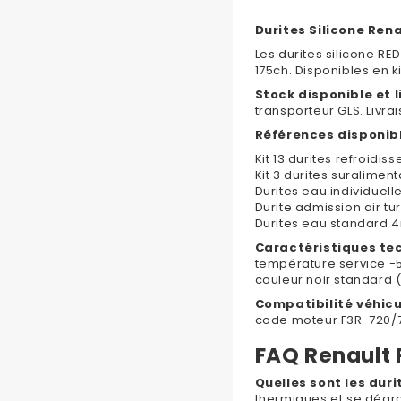
Durites Silicone Ren
Les durites silicone R
175ch. Disponibles en k
Stock disponible et l
transporteur GLS. Livr
Références disponibl
Kit 13 durites refroidi
Kit 3 durites suraliment
Durites eau individuelle
Durite admission air t
Durites eau standard 4
Caractéristiques tec
température service -50
couleur noir standard
Compatibilité véhicu
code moteur F3R-720/7
FAQ Renault 
Quelles sont les duri
thermiques et se dégra