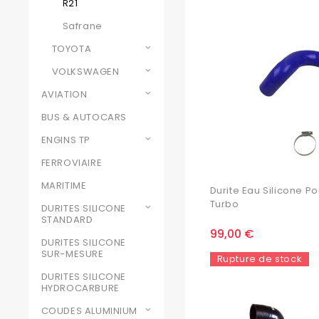
R21
Safrane
TOYOTA
VOLKSWAGEN
AVIATION
BUS & AUTOCARS
ENGINS TP
FERROVIAIRE
MARITIME
Durite Eau Silicone Po
Turbo
DURITES SILICONE
STANDARD
99,00 €
DURITES SILICONE
SUR-MESURE
Rupture de stock
DURITES SILICONE
HYDROCARBURE
COUDES ALUMINIUM