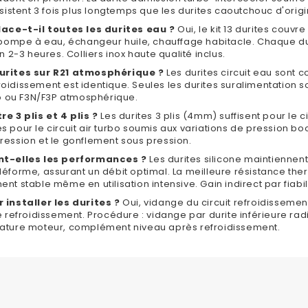
sistent 3 fois plus longtemps que les durites caoutchouc d'orig
lace-t-il toutes les durites eau ?
Oui, le kit 13 durites couvre
 pompe à eau, échangeur huile, chauffage habitacle. Chaque du
n 2-3 heures. Colliers inox haute qualité inclus.
urites sur R21 atmosphérique ?
Les durites circuit eau sont 
efroidissement est identique. Seules les durites suralimentation 
bo ou F3N/F3P atmosphérique.
e 3 plis et 4 plis ?
Les durites 3 plis (4mm) suffisent pour le c
 pour le circuit air turbo soumis aux variations de pression bo
ession et le gonflement sous pression.
nt-elles les performances ?
Les durites silicone maintiennen
éforme, assurant un débit optimal. La meilleure résistance the
t stable même en utilisation intensive. Gain indirect par fiabil
 installer les durites ?
Oui, vidange du circuit refroidissement
e refroidissement. Procédure : vidange par durite inférieure ra
ature moteur, complément niveau après refroidissement.