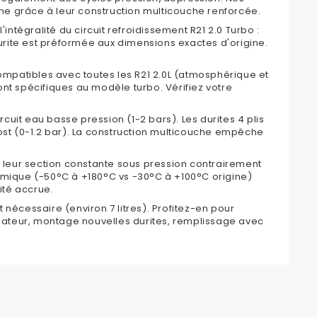
ine grâce à leur construction multicouche renforcée.
 l'intégralité du circuit refroidissement R21 2.0 Turbo :
rite est préformée aux dimensions exactes d'origine.
compatibles avec toutes les R21 2.0L (atmosphérique et
sont spécifiques au modèle turbo. Vérifiez votre
ircuit eau basse pression (1-2 bars). Les durites 4 plis
ost (0-1.2 bar). La construction multicouche empêche
t leur section constante sous pression contrairement
rmique (-50°C à +180°C vs -30°C à +100°C origine)
ité accrue.
 nécessaire (environ 7 litres). Profitez-en pour
diateur, montage nouvelles durites, remplissage avec