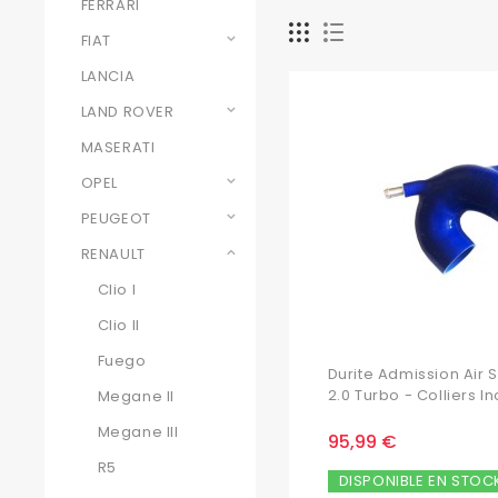
FERRARI
FIAT
LANCIA
LAND ROVER
MASERATI
OPEL
PEUGEOT
RENAULT
Clio I
Clio II
Fuego
Durite Admission Air 
2.0 Turbo - Colliers In
Megane II
Megane III
95,99 €
R5
DISPONIBLE EN STOC