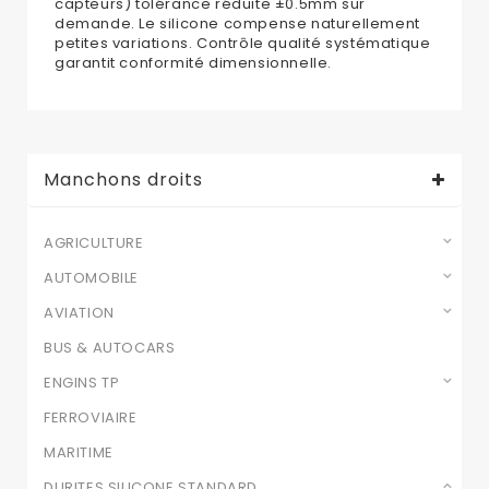
capteurs) tolérance réduite ±0.5mm sur
demande. Le silicone compense naturellement
petites variations. Contrôle qualité systématique
garantit conformité dimensionnelle.
Manchons droits
AGRICULTURE
AUTOMOBILE
AVIATION
BUS & AUTOCARS
ENGINS TP
FERROVIAIRE
MARITIME
DURITES SILICONE STANDARD