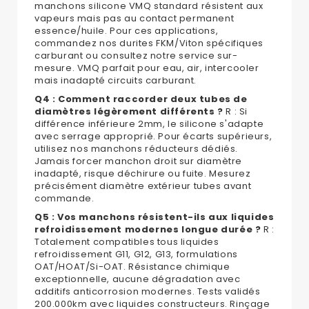
manchons silicone VMQ standard résistent aux
vapeurs mais pas au contact permanent
essence/huile. Pour ces applications,
commandez nos durites FKM/Viton spécifiques
carburant ou consultez notre service sur-
mesure. VMQ parfait pour eau, air, intercooler
mais inadapté circuits carburant.
Q4 : Comment raccorder deux tubes de
diamètres légèrement différents ?
R : Si
différence inférieure 2mm, le silicone s'adapte
avec serrage approprié. Pour écarts supérieurs,
utilisez nos manchons réducteurs dédiés.
Jamais forcer manchon droit sur diamètre
inadapté, risque déchirure ou fuite. Mesurez
précisément diamètre extérieur tubes avant
commande.
Q5 : Vos manchons résistent-ils aux liquides
refroidissement modernes longue durée ?
R :
Totalement compatibles tous liquides
refroidissement G11, G12, G13, formulations
OAT/HOAT/Si-OAT. Résistance chimique
exceptionnelle, aucune dégradation avec
additifs anticorrosion modernes. Tests validés
200.000km avec liquides constructeurs. Rinçage