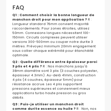
FAQ
Q1 : Comment choisir la bonne longueur de
manchon droit pour mon application ?
R :
Longueur standard 76mm convient majorité
raccordements. Pour zones étroites, utilisez
50mm. Connexions longues nécessitent 100-
150mm. Circuits complexes peuvent utiliser
versions 300-500mm ou couper notre durite 3
mètres. Prévoyez minimum 20mm engagement
sous collier chaque extrémité pour étanchéité
optimale.
Q2 : Quelle différence entre épaisseur paroi
3 plis et 4 plis ?
R : Nos manchons jusqu'à
38mm diamètre sont 3 plis (3 couches polyester,
épaisseur 4.3mm). Au-delà 41mm, construction
4 plis (4 couches, épaisseur 5mm) pour
résistance accrue. Les 4 plis supportent
pressions supérieures et conviennent mieux
applications turbo haute pression ou gros
débits.
Q3 : Puis-je utiliser un manchon droit
comme durite essence ou huile ?
R : Non, nos