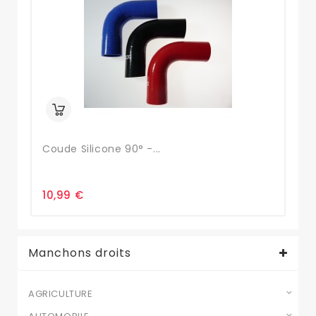
Coude Silicone 90° -...
Co
10,99 €
1,
Manchons droits
AGRICULTURE