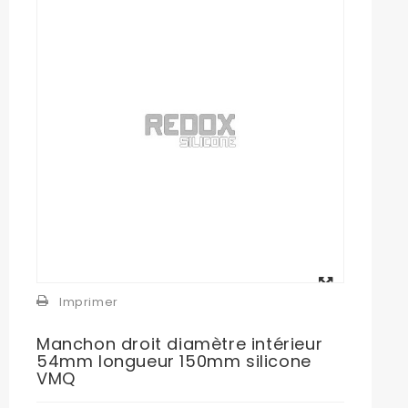
Agrandir
l'image
Imprimer
Manchon droit diamètre intérieur
54mm longueur 150mm silicone
VMQ