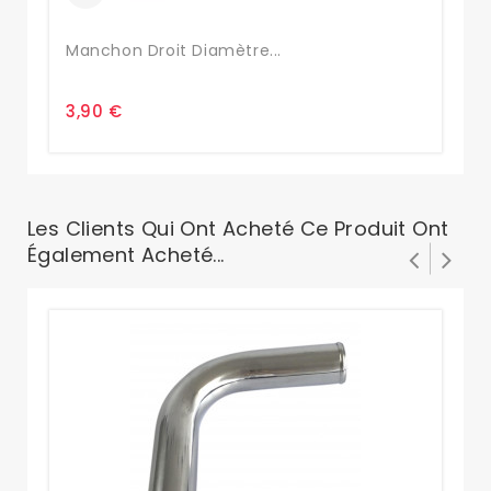
Manchon Droit Diamètre...
Ma
3,90 €
4,
Les Clients Qui Ont Acheté Ce Produit Ont
Également Acheté...