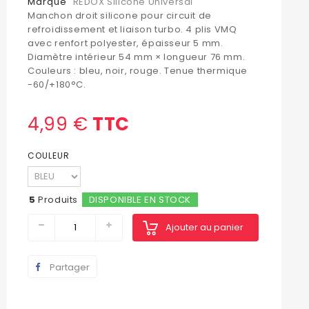
Marque
REDOX Silicone Universal
Manchon droit silicone pour circuit de
refroidissement et liaison turbo. 4 plis VMQ
avec renfort polyester, épaisseur 5 mm.
Diamètre intérieur 54 mm × longueur 76 mm.
Couleurs : bleu, noir, rouge. Tenue thermique
-60/+180°C.
4,99 €
TTC
COULEUR
5
Produits
DISPONIBLE EN STOCK
Ajouter au panier
Partager