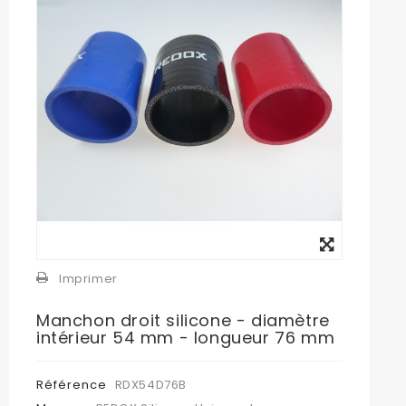
Agrandir
l'image
Imprimer
Manchon droit silicone - diamètre
intérieur 54 mm - longueur 76 mm
Référence
RDX54D76B