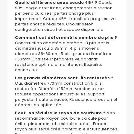
Quelle différence avec coude 45° ?
Coude
90° : angle droit franc, changements direction
perpendiculaires, pertes charge plus
importantes. Coude 45° : transition progressive,
pertes charge réduites. Choisir selon
configuration circuit et espace disponible.
Comment est déterminé le nombre de plis ?
Construction adaptée diamètre : 3 plis petits
diamètres jusqu'à 35mm, 4 plis moyens
diamètres 38-60mm, 5 plis grands diamètres
>63mm. Épaisseur progressive garantit
résistance optimale maintenant flexibilité
connexion.
Les grands diamètres sont-ils renforcés ?
Oui, diamètres >70mm construction 5 plis
renforcée. Diamètre 152mm version extra-
robuste applications industrielles. Support
polyester haute ténacité. Résistance pression et
dépression optimisée.
Peut-on réduire le rayon de courbure ?
Non
recommandé. Rayon courbure calculé pour
éviter pincement et restriction débit. Forcer
rayon plus serré crée point faible et turbulences.