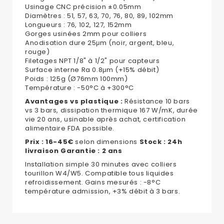
Usinage CNC précision ±0.05mm
Diamètres : 51, 57, 63, 70, 76, 80, 89, 102mm
Longueurs : 76, 102, 127, 152mm
Gorges usinées 2mm pour colliers
Anodisation dure 25μm (noir, argent, bleu,
rouge)
Filetages NPT 1/8" à 1/2" pour capteurs
Surface interne Ra 0.8μm (+15% débit)
Poids : 125g (Ø76mm 100mm)
Température : -50°C à +300°C
Avantages vs plastique :
Résistance 10 bars
vs 3 bars, dissipation thermique 167 W/mK, durée
vie 20 ans, usinable après achat, certification
alimentaire FDA possible.
Prix : 16-45€
selon dimensions
Stock : 24h
livraison
Garantie : 2 ans
Installation simple 30 minutes avec colliers
tourillon W4/W5. Compatible tous liquides
refroidissement. Gains mesurés : -8°C
température admission, +3% débit à 3 bars.