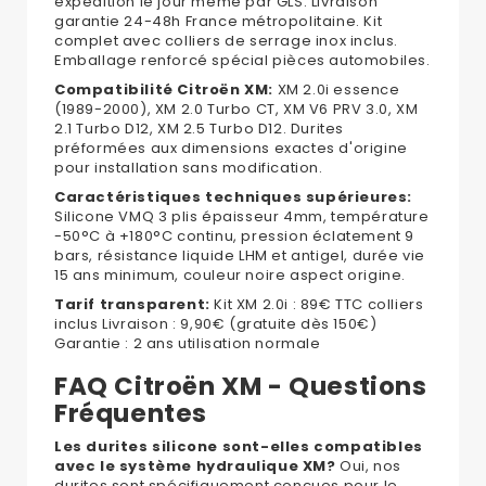
expédition le jour même par GLS. Livraison
garantie 24-48h France métropolitaine. Kit
complet avec colliers de serrage inox inclus.
Emballage renforcé spécial pièces automobiles.
Compatibilité Citroën XM:
XM 2.0i essence
(1989-2000), XM 2.0 Turbo CT, XM V6 PRV 3.0, XM
2.1 Turbo D12, XM 2.5 Turbo D12. Durites
préformées aux dimensions exactes d'origine
pour installation sans modification.
Caractéristiques techniques supérieures:
Silicone VMQ 3 plis épaisseur 4mm, température
-50°C à +180°C continu, pression éclatement 9
bars, résistance liquide LHM et antigel, durée vie
15 ans minimum, couleur noire aspect origine.
Tarif transparent:
Kit XM 2.0i : 89€ TTC colliers
inclus Livraison : 9,90€ (gratuite dès 150€)
Garantie : 2 ans utilisation normale
FAQ Citroën XM - Questions
Fréquentes
Les durites silicone sont-elles compatibles
avec le système hydraulique XM?
Oui, nos
durites sont spécifiquement conçues pour le