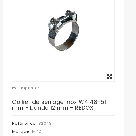
Agrandir
l'image
Imprimer
Collier de serrage inox W4 48-51
mm - bande 12 mm - REDOX
Référence
S2048
Marque
MPC