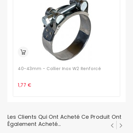
40-43mm - Collier Inox W2 Renforcé
44
1,77 €
2,
Les Clients Qui Ont Acheté Ce Produit Ont
Également Acheté...