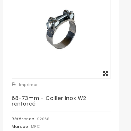
Agrandir
l'image
Imprimer
68-73mm - Collier inox W2
renforcé
Référence
S2068
Marque
MPC