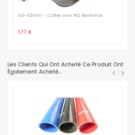
40-43mm - Collier Inox W2 Renforcé
44
1,77 €
2,
Les Clients Qui Ont Acheté Ce Produit Ont
Également Acheté...