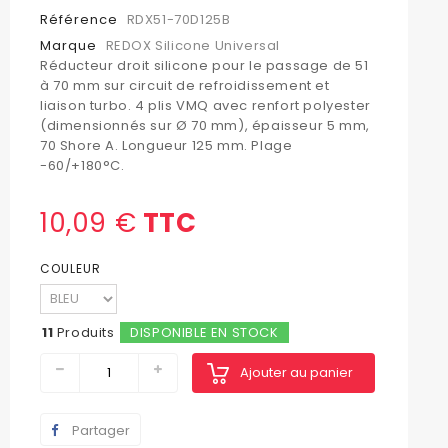
Référence
RDX51-70D125B
Marque
REDOX Silicone Universal
Réducteur droit silicone pour le passage de 51
à 70 mm sur circuit de refroidissement et
liaison turbo. 4 plis VMQ avec renfort polyester
(dimensionnés sur Ø 70 mm), épaisseur 5 mm,
70 Shore A. Longueur 125 mm. Plage
-60/+180°C.
10,09 €
TTC
COULEUR
11
Produits
DISPONIBLE EN STOCK
Ajouter au panier
Partager