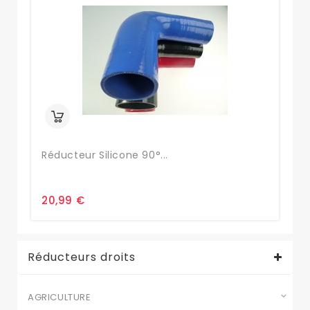
Réducteur Silicone 90°...
Ma
20,99 €
22
Réducteurs droits
AGRICULTURE