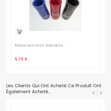
Réducteur Droit Diamètre...
Ré
5,79 €
5,
Les Clients Qui Ont Acheté Ce Produit Ont
Également Acheté...