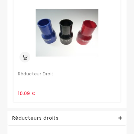
Réducteur Droit...
Ré
10,09 €
9,
Réducteurs droits