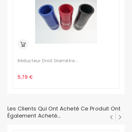
Réducteur Droit Diamètre...
Ré
5,79 €
5,
Les Clients Qui Ont Acheté Ce Produit Ont
Également Acheté...