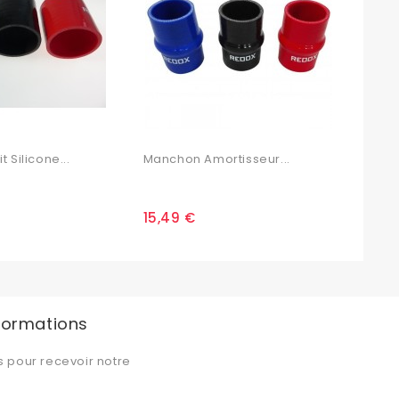
 Silicone...
Manchon Amortisseur...
Coud
15,49 €
6,4
nformations
s pour recevoir notre