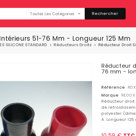
Rechercher
Toutes Les Catégories
 Intérieurs 51-76 Mm - Longueur 125 Mm
ES SILICONE STANDARD
Réducteurs Droits
Réducteur Droit S
Réducteur dr
76 mm - lo
Référence
RDX
Marque
REDOX 
Réducteur droit 
de refroidisseme
polyester (dime
A. Longueur 125
10,59 €
TTC