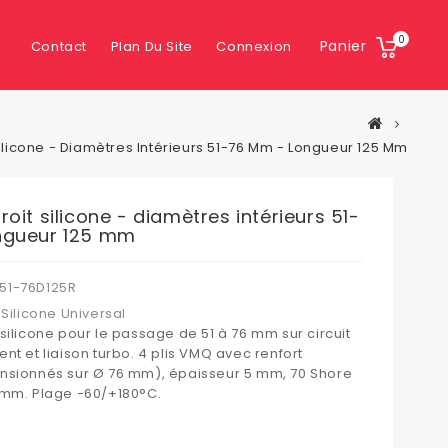
0
Panier
Contact
Plan Du Site
Connexion
ilicone - Diamètres Intérieurs 51-76 Mm - Longueur 125 Mm
oit silicone - diamètres intérieurs 51-
ngueur 125 mm
51-76D125R
Silicone Universal
silicone pour le passage de 51 à 76 mm sur circuit
nt et liaison turbo. 4 plis VMQ avec renfort
nsionnés sur Ø 76 mm), épaisseur 5 mm, 70 Shore
 mm. Plage -60/+180°C.