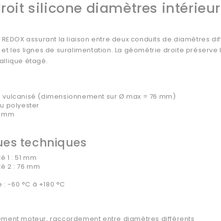
roit silicone diamètres intérie
e REDOX assurant la liaison entre deux conduits de diamètres dif
et les lignes de suralimentation. La géométrie droite préserve l
allique étagé.
MQ vulcanisé (dimensionnement sur Ø max = 76 mm)
su polyester
 5 mm
ues techniques
é 1 : 51 mm
té 2 : 76 mm
 : -60 °C à +180 °C
ssement moteur, raccordement entre diamètres différents