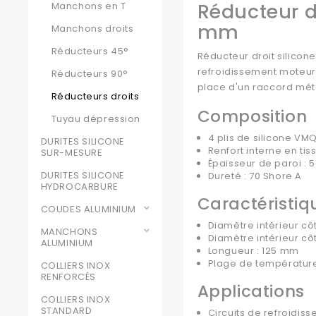
Réducteur d
Manchons en T
mm
Manchons droits
Réducteurs 45°
Réducteur droit silicon
refroidissement moteur 
Réducteurs 90°
place d'un raccord mét
Réducteurs droits
Composition
Tuyau dépression
4 plis de silicone V
DURITES SILICONE
Renfort interne en tis
SUR-MESURE
Épaisseur de paroi :
DURITES SILICONE
Dureté : 70 Shore A
HYDROCARBURE
Caractéristiq
COUDES ALUMINIUM
Diamètre intérieur côt
MANCHONS
Diamètre intérieur cô
ALUMINIUM
Longueur : 125 mm
Plage de température
COLLIERS INOX
RENFORCÉS
Applications
COLLIERS INOX
STANDARD
Circuits de refroidi