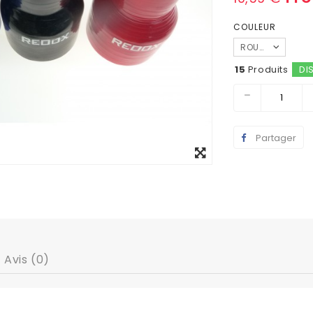
COULEUR
ROUGE
15
Produits
DI
Partager
Agrandir
l'image
Avis (0)