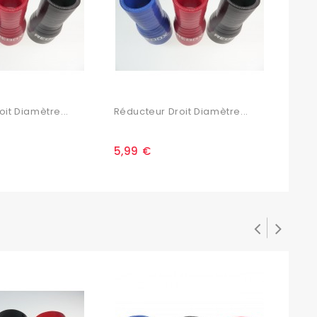
it Diamètre...
Réducteur Droit Diamètre...
Rédu
5,99 €
6,2