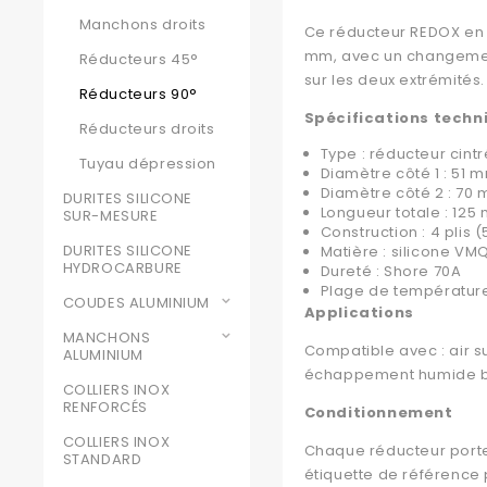
Manchons droits
Ce réducteur REDOX en s
mm, avec un changement
Réducteurs 45°
sur les deux extrémités.
Réducteurs 90°
Spécifications techn
Réducteurs droits
Type : réducteur cintr
Tuyau dépression
Diamètre côté 1 : 51 
Diamètre côté 2 : 70
DURITES SILICONE
Longueur totale : 125
SUR-MESURE
Construction : 4 plis
DURITES SILICONE
Matière : silicone VM
HYDROCARBURE
Dureté : Shore 70A
Plage de température
COUDES ALUMINIUM
Applications
MANCHONS
Compatible avec : air s
ALUMINIUM
échappement humide bate
COLLIERS INOX
RENFORCÉS
Conditionnement
COLLIERS INOX
Chaque réducteur porte
STANDARD
étiquette de référence 