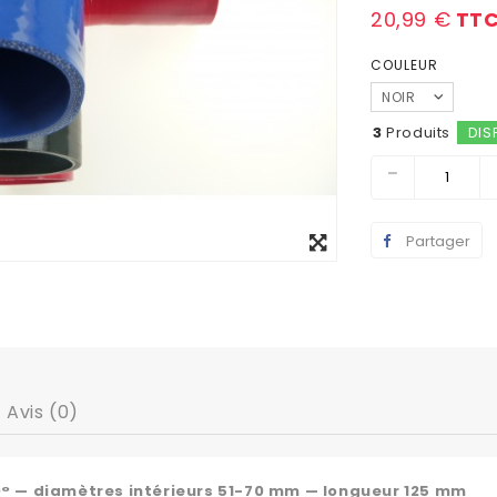
20,99 €
TT
COULEUR
NOIR
3
Produits
DIS
Agrandir
Partager
l'image
Avis (0)
0° — diamètres intérieurs 51-70 mm — longueur 125 mm