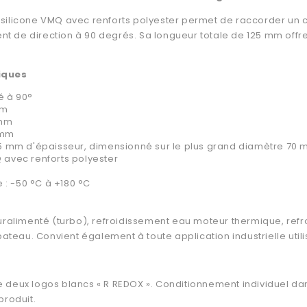
ilicone VMQ avec renforts polyester permet de raccorder un cir
 de direction à 90 degrés. Sa longueur totale de 125 mm offre
iques
é à 90°
mm
 mm
 mm
 (5 mm d'épaisseur, dimensionné sur le plus grand diamètre 70
Q avec renforts polyester
 : -50 °C à +180 °C
uralimenté (turbo), refroidissement eau moteur thermique, refr
au. Convient également à toute application industrielle utilis
 deux logos blancs « R REDOX ». Conditionnement individuel da
produit.