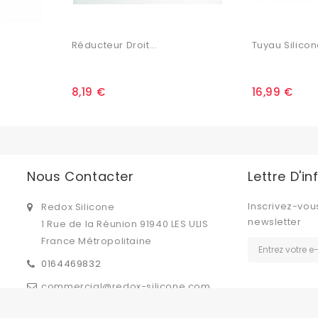
Réducteur Droit...
Tuyau Silicone
8,19 €
16,99 €
Nous Contacter
Lettre D'i
Inscrivez-vou
Redox Silicone
newsletter
1 Rue de la Réunion 91940 LES ULIS
France Métropolitaine
0164469832
commercial@redox-silicone.com