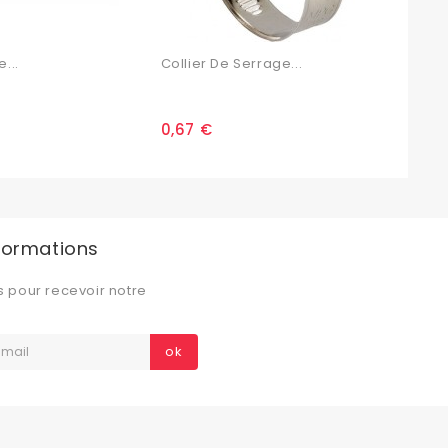
...
Collier De Serrage...
Manc
0,67 €
25,
nformations
s pour recevoir notre
ok