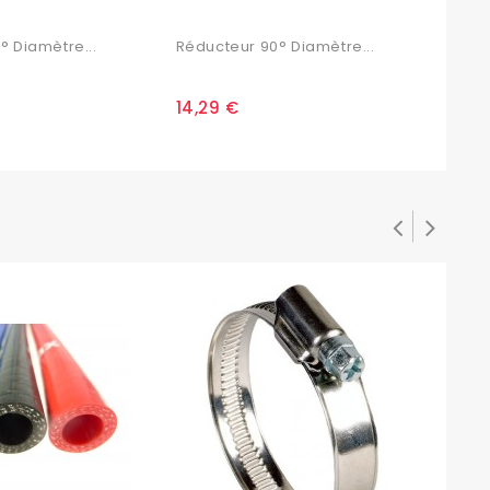
° Diamètre...
Réducteur 90° Diamètre...
Rédu
14,29 €
15,