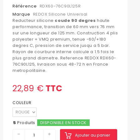
Référence
RDX60-76C90L125R
Marque
REDOX Silicone Universal
Reducteur silicone
coude 90 degres
haute
performance, transition de 60 mm vers 76 mm
sur une longueur de 125 mm. Construction 4 plis
polyester + VMQ premium, tenue -60/+180
degres C, pression de service jusqu a 5 bar.
Rayon de courbure interne calcule a 1.5 fois le
plus grand diametre. Reference REDOX RDX60-
76C90L125, livraison sous 48-72 h en France
metropolitaine.
22,89 €
TTC
COULEUR
5
Produits
DISPONIBLE EN STOCK
Ajouter au panier