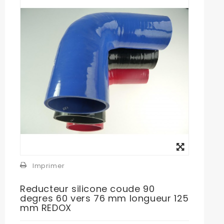
Agrandir
l'image
Imprimer
Reducteur silicone coude 90
degres 60 vers 76 mm longueur 125
mm REDOX