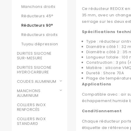
Manchons droits
Ce réducteur REDOX en s
35 mm, avec un changem
Réducteurs 45°
serrage sur les deux ex
Réducteurs 90°
Spécifications techn
Réducteurs droits
Type : réducteur cintr
Tuyau dépression
Diamètre côté 1 : 32
Diamètre côté 2 : 35
DURITES SILICONE
Longueur totale : 100
SUR-MESURE
Construction : 3 plis
DURITES SILICONE
Matière : silicone VM
HYDROCARBURE
Dureté : Shore 70A
Plage de température
COUDES ALUMINIUM
Applications
MANCHONS
Compatible avec : air s
ALUMINIUM
échappement humide bate
COLLIERS INOX
RENFORCÉS
Conditionnement
COLLIERS INOX
Chaque réducteur porte
STANDARD
étiquette de référence 