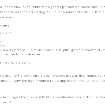
ilicone VMQ avec renforts polyester permet de raccorder un cir
ent de direction à 90 degrés. Sa longueur totale de 100 mm off
trémités.
iques
é à 90°
 mm
 mm
 mm
 (4 mm d'épaisseur, dimensionné sur le plus grand diamètre 35
Q avec renforts polyester
 : -60 °C à +180 °C
uralimenté (turbo), refroidissement eau moteur thermique, refr
au. Convient également à toute application industrielle utilis
 deux logos blancs « R REDOX ». Conditionnement individuel da
produit.