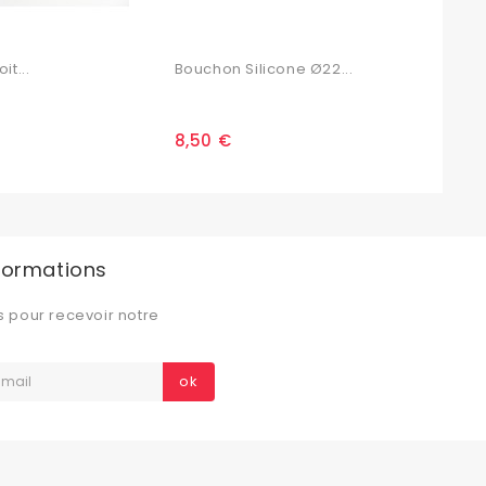
it...
Bouchon Silicone Ø22...
Manc
8,50 €
19,9
nformations
s pour recevoir notre
ok