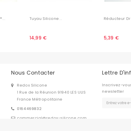
...
Tuyau Silicone...
Réducteur Dro
14,99 €
5,39 €
Nous Contacter
Lettre D'i
Inscrivez-vou
Redox Silicone
newsletter
1 Rue de la Réunion 91940 LES ULIS
France Métropolitaine
0164469832
commercial@redox-silicone.com