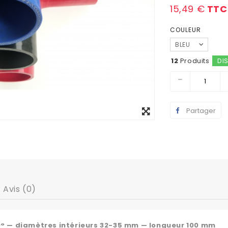
15,49 €
TTC
COULEUR
BLEU
12
Produits
DI
Agrandir
Partager
l'image
Avis (0)
0° — diamètres intérieurs 32-35 mm — longueur 100 mm