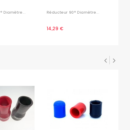
° Diamètre...
Réducteur 90° Diamètre...
Rédu
14,29 €
16,0