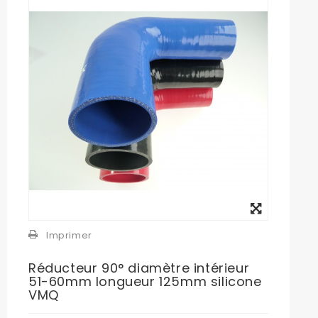
Agrandir
l'image
Imprimer
Réducteur 90° diamètre intérieur
51-60mm longueur 125mm silicone
VMQ