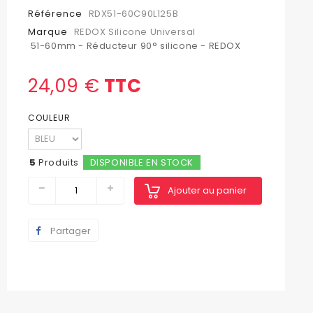
Référence
RDX51-60C90L125B
Marque
REDOX Silicone Universal
51-60mm - Réducteur 90° silicone - REDOX
24,09 €
TTC
COULEUR
5
Produits
DISPONIBLE EN STOCK
Ajouter au panier
Partager