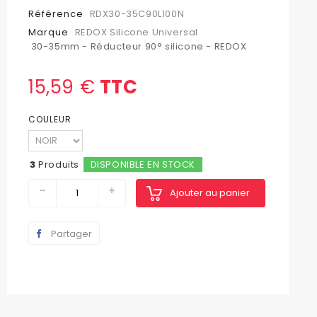
Référence
RDX30-35C90L100N
Marque
REDOX Silicone Universal
30-35mm - Réducteur 90° silicone - REDOX
15,59 €
TTC
COULEUR
3
Produits
DISPONIBLE EN STOCK
Ajouter au panier
Partager