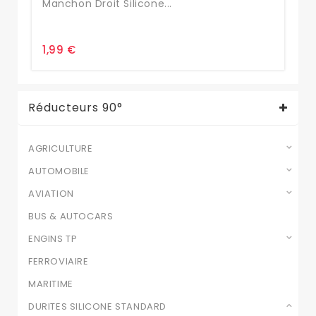
Manchon Droit Silicone...
Ré
1,99 €
5,
Réducteurs 90°
AGRICULTURE
AUTOMOBILE
AVIATION
BUS & AUTOCARS
ENGINS TP
FERROVIAIRE
MARITIME
DURITES SILICONE STANDARD