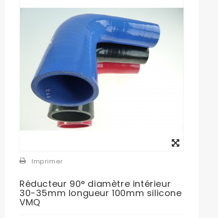
Agrandir
l'image
Imprimer
Réducteur 90° diamètre intérieur
30-35mm longueur 100mm silicone
VMQ