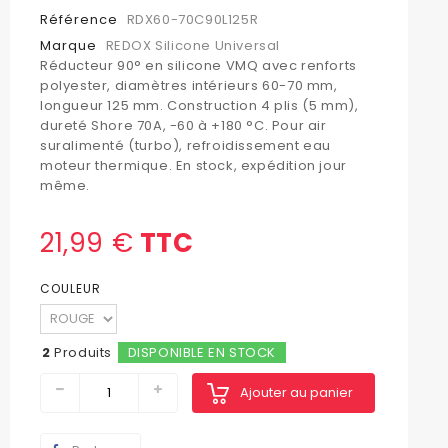
Référence
RDX60-70C90L125R
Marque
REDOX Silicone Universal
Réducteur 90° en silicone VMQ avec renforts
polyester, diamètres intérieurs 60-70 mm,
longueur 125 mm. Construction 4 plis (5 mm),
dureté Shore 70A, -60 à +180 °C. Pour air
suralimenté (turbo), refroidissement eau
moteur thermique. En stock, expédition jour
même.
21,99 €
TTC
COULEUR
2
Produits
DISPONIBLE EN STOCK
Ajouter au panier