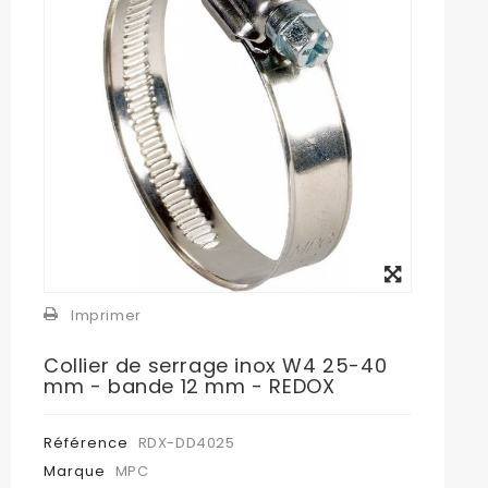
Agrandir
l'image
Imprimer
Collier de serrage inox W4 25-40
mm - bande 12 mm - REDOX
Référence
RDX-DD4025
Marque
MPC