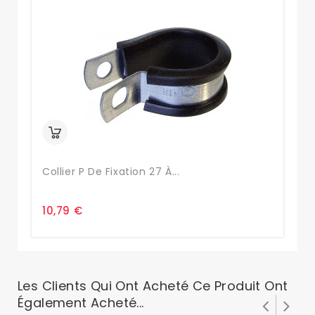
Collier P De Fixation 27 À...
8-
10,79 €
0,
Les Clients Qui Ont Acheté Ce Produit Ont
Également Acheté...