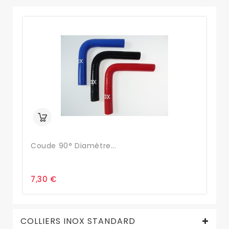
Coude 90° Diamètre...
Co
7,30 €
28
COLLIERS INOX STANDARD