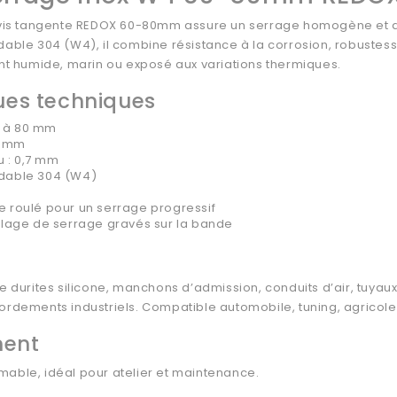
à vis tangente REDOX 60-80mm assure un serrage homogène et du
dable 304 (W4), il combine résistance à la corrosion, robuste
 humide, marin ou exposé aux variations thermiques.
ues techniques
0 à 80 mm
2 mm
u : 0,7 mm
ydable 304 (W4)
ge roulé pour un serrage progressif
lage de serrage gravés sur la bande
de durites silicone, manchons d’admission, conduits d’air, tuya
ordements industriels. Compatible automobile, tuning, agricole,
ment
able, idéal pour atelier et maintenance.