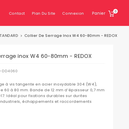
0
Panier
Contact
Plan Du Site
Connexion
STANDARD
Collier De Serrage Inox W4 60-80mm - REDOX
serrage inox W4 60-80mm - REDOX
-DD4060
age à vis tangente en acier inoxydable 304 (W4),
ge 60 à 80 mm. Bande de 12 mm d’épaisseur 0,7 mm
7. Idéal pour fixations durables sur durites
x industriels, échappements et raccordements