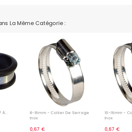
Dans La Même Catégorie :
 À...
8-16mm - Collier De Serrage
10-16mm - Co
Inox
Inox
0,67 €
0,67 €