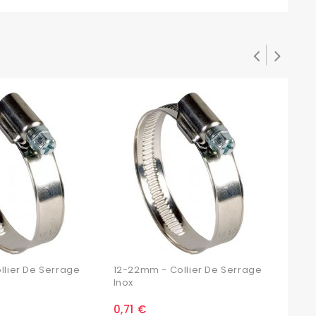
llier De Serrage
12-22mm - Collier De Serrage
Coll
Inox
0,71 €
0,8