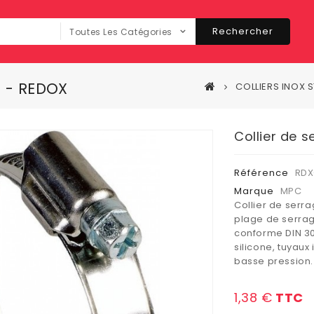
Rechercher
Toutes Les Catégories
m - REDOX
COLLIERS INOX 
Collier de 
Référence
RDX
Marque
MPC
Collier de serr
plage de serra
conforme DIN 301
silicone, tuyau
basse pression.
1,38 €
TTC