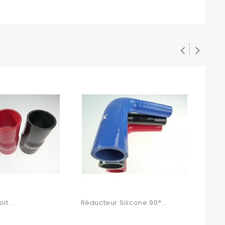
it...
Réducteur Silicone 90°...
Coud