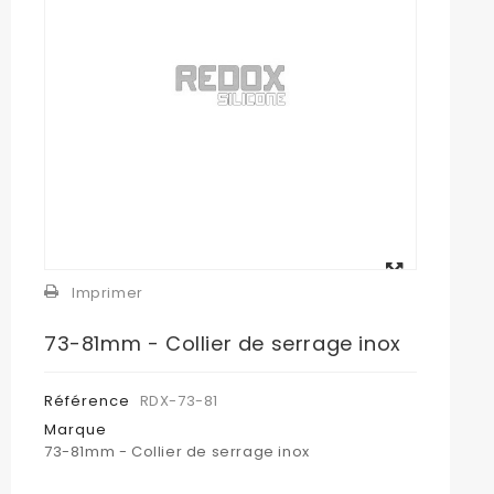
Agrandir
l'image
Imprimer
73-81mm - Collier de serrage inox
Référence
RDX-73-81
Marque
73-81mm - Collier de serrage inox