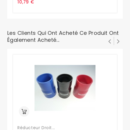
10,79 €
0,
Les Clients Qui Ont Acheté Ce Produit Ont
Également Acheté...
Réducteur Droit...
Co