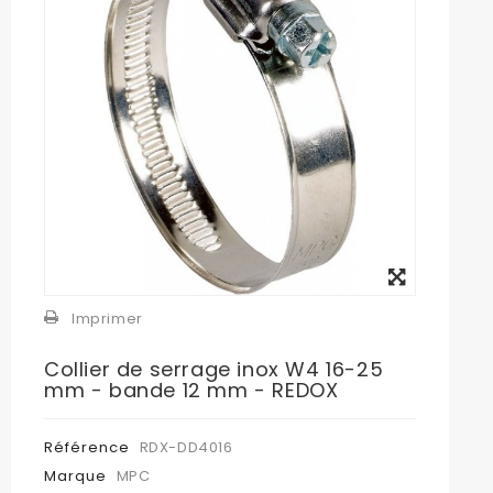
Agrandir
l'image
Imprimer
Collier de serrage inox W4 16-25
mm - bande 12 mm - REDOX
Référence
RDX-DD4016
Marque
MPC