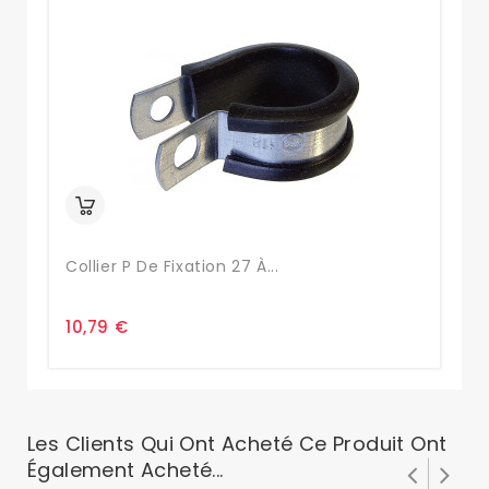
Collier P De Fixation 27 À...
8-
10,79 €
0,
Les Clients Qui Ont Acheté Ce Produit Ont
Également Acheté...