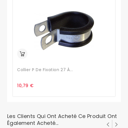
Collier P De Fixation 27 À...
8-
10,79 €
0,
Les Clients Qui Ont Acheté Ce Produit Ont
Également Acheté...