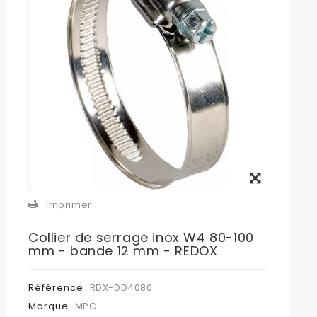
Agrandir
l'image
Imprimer
Collier de serrage inox W4 80-100
mm - bande 12 mm - REDOX
Référence
RDX-DD4080
Marque
MPC