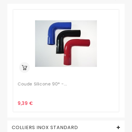
Coude Silicone 90° -...
Tu
9,39 €
16
COLLIERS INOX STANDARD