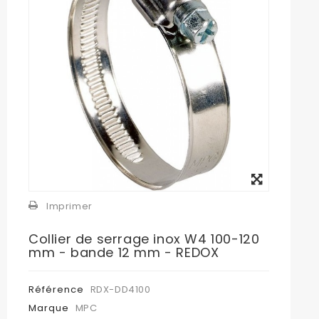
Agrandir
l'image
Imprimer
Collier de serrage inox W4 100-120
mm - bande 12 mm - REDOX
Référence
RDX-DD4100
Marque
MPC