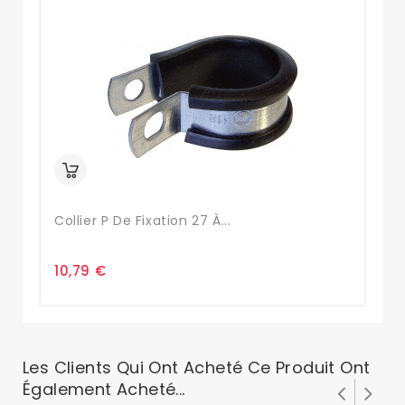
Collier P De Fixation 27 À...
8-
10,79 €
0,
Les Clients Qui Ont Acheté Ce Produit Ont
Également Acheté...