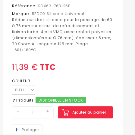
Référence
RDX63-76D125B
Marque
REDOX Silicone Universal
Réducteur droit silicone pour le passage de 63
à 76 mm sur circuit de refroidissement et
liaison turbo. 4 plis VMQ avec renfort polyester
(dimensionnés sur Ø 76 mm), épaisseur 5 mm,
70 Shore A. Longueur 125 mm. Plage
-60/+180°C.
11,39 €
TTC
COULEUR
7
Produits
DISPONIBLE EN STOCK
Ajouter au panier
Partager