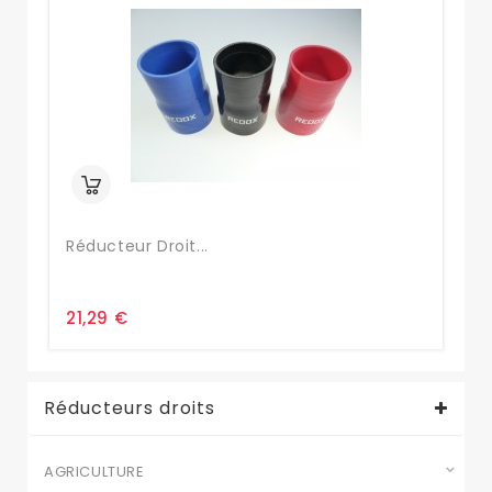
Réducteur Droit...
Bo
21,29 €
9,
Réducteurs droits
AGRICULTURE