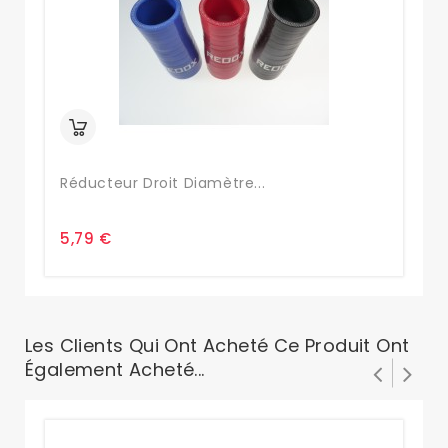
Réducteur Droit Diamètre...
Ré
5,79 €
5,
Les Clients Qui Ont Acheté Ce Produit Ont
Également Acheté...