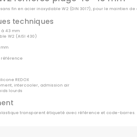
 sans fin en acier inoxydable W2 (DIN 3017), pour le maintien de
ues techniques
0 à 43 mm
ble W2 (AISI 430)
2 mm
 référence
silicone REDOX
ement, intercooler, admission air
poids lourds
ment
et plastique transparent étiqueté avec référence et code-barres.