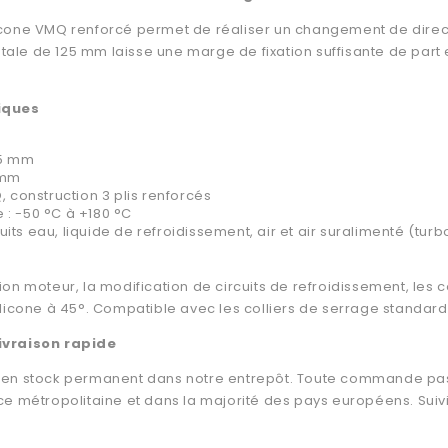
cone VMQ renforcé permet de réaliser un changement de direct
otale de 125 mm laisse une marge de fixation suffisante de part
iques
95 mm
 mm
, construction 3 plis renforcés
 : -50 °C à +180 °C
ts eau, liquide de refroidissement, air et air suralimenté (turb
n moteur, la modification de circuits de refroidissement, les con
ilicone à 45°. Compatible avec les colliers de serrage standar
ivraison rapide
en stock permanent dans notre entrepôt. Toute commande passé
e métropolitaine et dans la majorité des pays européens. Suivi 