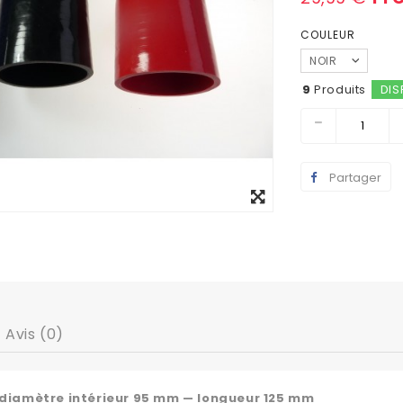
COULEUR
NOIR
9
Produits
DIS
Partager
Agrandir
l'image
Avis (0)
 diamètre intérieur 95 mm — longueur 125 mm