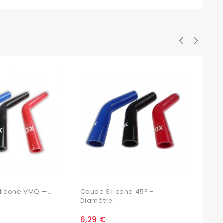
licone VMQ —...
Coude Silicone 45° -
Coud
Diamètre...
Diam
6,29 €
6,4