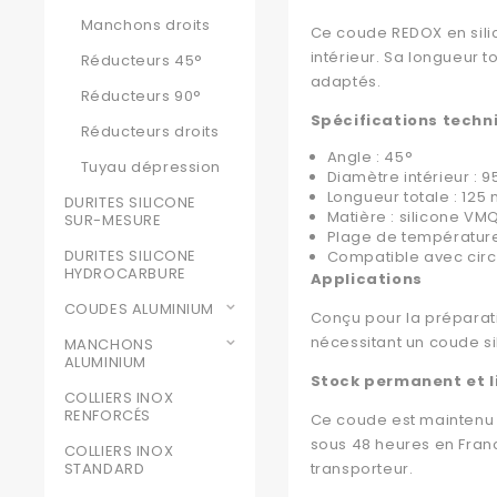
Manchons droits
Ce coude REDOX en sili
intérieur. Sa longueur t
Réducteurs 45°
adaptés.
Réducteurs 90°
Spécifications techn
Réducteurs droits
Angle : 45°
Tuyau dépression
Diamètre intérieur : 
Longueur totale : 125
DURITES SILICONE
Matière : silicone VMQ
SUR-MESURE
Plage de température
DURITES SILICONE
Compatible avec circui
HYDROCARBURE
Applications
COUDES ALUMINIUM
Conçu pour la préparatio
nécessitant un coude s
MANCHONS
ALUMINIUM
Stock permanent et l
COLLIERS INOX
RENFORCÉS
Ce coude est maintenu 
sous 48 heures en Franc
COLLIERS INOX
STANDARD
transporteur.