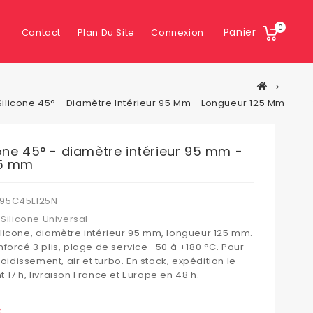
0
Panier
Contact
Plan Du Site
Connexion
ilicone 45° - Diamètre Intérieur 95 Mm - Longueur 125 Mm
one 45° - diamètre intérieur 95 mm -
25 mm
95C45L125N
Silicone Universal
licone, diamètre intérieur 95 mm, longueur 125 mm.
forcé 3 plis, plage de service -50 à +180 °C. Pour
roidissement, air et turbo. En stock, expédition le
17 h, livraison France et Europe en 48 h.
C