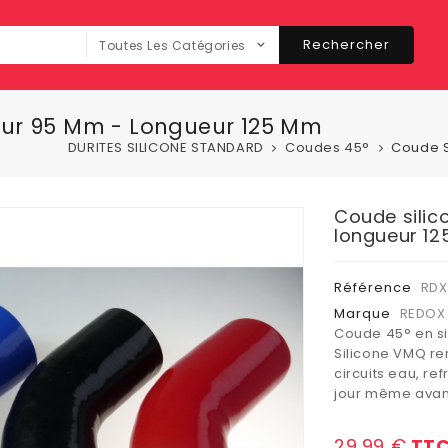
Rechercher
Toutes Les Catégories
ieur 95 Mm - Longueur 125 Mm
DURITES SILICONE STANDARD
Coudes 45°
Coude S
Coude silic
longueur 1
Référence
RDX
Marque
REDOX 
Coude 45° en si
Silicone VMQ ren
circuits eau, ref
jour même avant 
29,99 €
TT