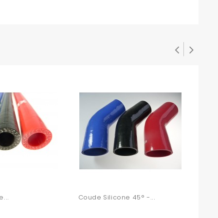
...
Coude Silicone 45° -...
Tuyau