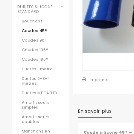
DURITES SILICONE
STANDARD
Bouchons
Coudes 45°
Coudes 90°
Coudes 135°
Coudes 180°
Durites 1 mètre
Durites 2-3-4
Imprimer
mètres
Durites MEGAFLEX
Amortisseurs
simples
En savoir plus
Amortisseurs
doubles
Manchons en T
Coude silicone 45° —