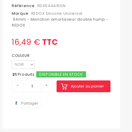
Référence
RDX54AA150N
Marque
REDOX Silicone Universal
54mm - Manchon amortisseur double hump -
REDOX
16,49 €
TTC
COULEUR
21
Produits
DISPONIBLE EN STOCK
Ajouter au panier
Partager