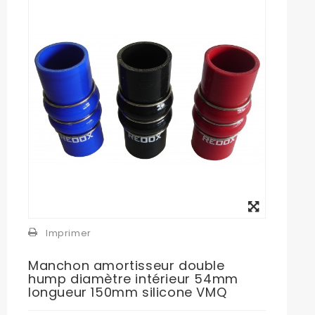
Agrandir
l'image
Imprimer
Manchon amortisseur double
hump diamètre intérieur 54mm
longueur 150mm silicone VMQ