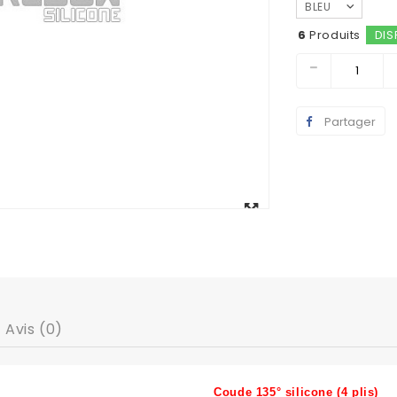
BLEU
6
Produits
DIS
Partager
Agrandir
l'image
Avis (0)
Coude 135° silicone (4 plis)