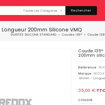
Rechercher
Toutes Les Catégories
m Longueur 200mm Silicone VMQ
DURITES SILICONE STANDARD
Coudes 135°
Coude 135
Coude 135° 
200mm sili
Référence
RDX
Marque
REDOX 
60mm - Longueu
35,00 €
TT
COULEUR