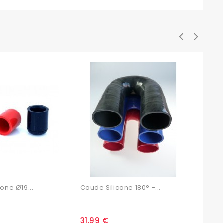
one Ø19...
Coude Silicone 180° -...
Bouc
31,99 €
6,7