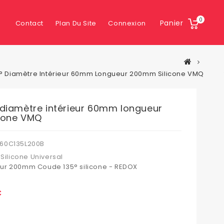
0
Panier
Contact
Plan Du Site
Connexion
° Diamètre Intérieur 60mm Longueur 200mm Silicone VMQ
diamètre intérieur 60mm longueur
cone VMQ
60C135L200B
Silicone Universal
r 200mm Coude 135° silicone - REDOX
C