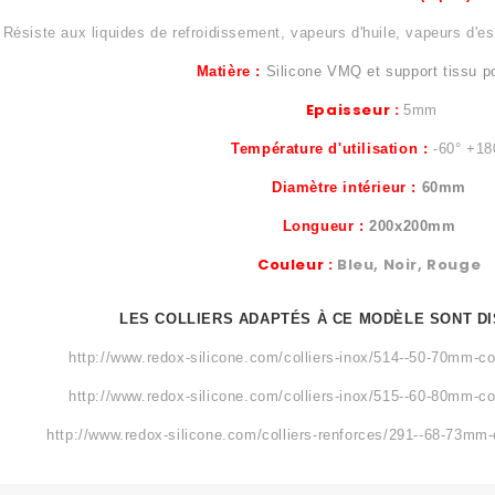
Résiste aux liquides de refroidissement, vapeurs d'huile, vapeurs d'es
Matière :
Silicone VMQ et support tissu p
Epaisseur :
5mm
Température d'utilisation :
-60° +18
Diamètre intérieur :
60mm
Longueur :
200x200mm
Couleur :
Bleu, Noir, Rouge
LES COLLIERS ADAPTÉS À CE MODÈLE
SONT DI
http://www.redox-silicone.com/colliers-inox/514--50-70mm-col
http://www.redox-silicone.com/colliers-inox/515--60-80mm-col
http://www.redox-silicone.com/colliers-renforces/291--68-73mm-c