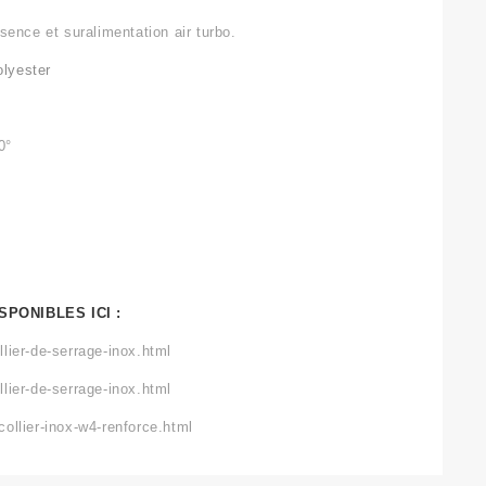
sence et suralimentation air turbo.
olyester
0°
SPONIBLES ICI :
lier-de-serrage-inox.html
lier-de-serrage-inox.html
ollier-inox-w4-renforce.html