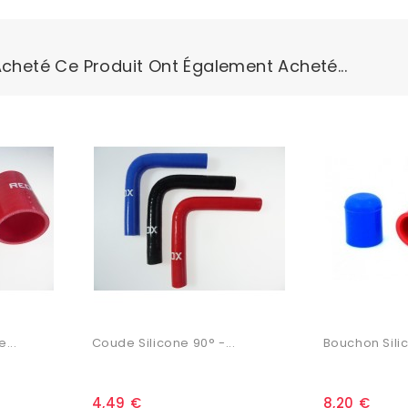
Acheté Ce Produit Ont Également Acheté...
...
Coude Silicone 90° -...
Bouchon Silic
4,49 €
8,20 €