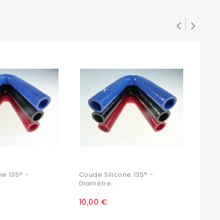
ne 135° -
Coude Silicone 135° -
Coud
Diamètre...
Diam
10,00 €
10,9