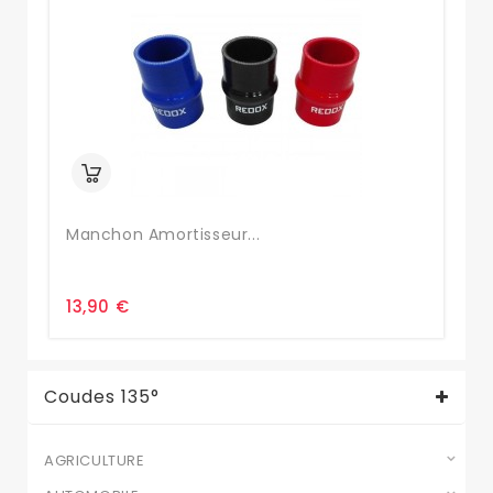
Manchon Amortisseur...
Co
13,90 €
10
Coudes 135°
AGRICULTURE