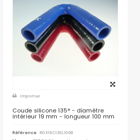
Agrandir
l'image
Imprimer
Coude silicone 135° - diamètre
intérieur 19 mm - longueur 100 mm
Référence
RDX19C135L100B