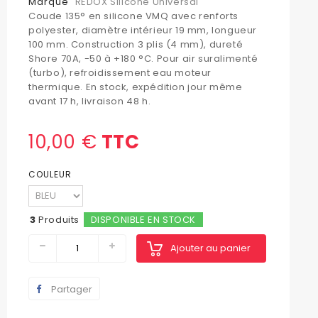
Marque
REDOX Silicone Universal
Coude 135° en silicone VMQ avec renforts
polyester, diamètre intérieur 19 mm, longueur
100 mm. Construction 3 plis (4 mm), dureté
Shore 70A, -50 à +180 °C. Pour air suralimenté
(turbo), refroidissement eau moteur
thermique. En stock, expédition jour même
avant 17 h, livraison 48 h.
10,00 €
TTC
COULEUR
3
Produits
DISPONIBLE EN STOCK
Ajouter au panier
Partager