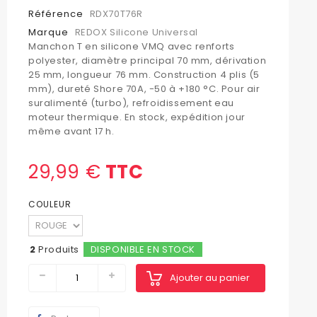
Référence
RDX70T76R
Marque
REDOX Silicone Universal
Manchon T en silicone VMQ avec renforts
polyester, diamètre principal 70 mm, dérivation
25 mm, longueur 76 mm. Construction 4 plis (5
mm), dureté Shore 70A, -50 à +180 °C. Pour air
suralimenté (turbo), refroidissement eau
moteur thermique. En stock, expédition jour
même avant 17 h.
29,99 €
TTC
COULEUR
2
Produits
DISPONIBLE EN STOCK
Ajouter au panier