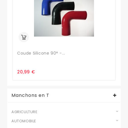
Coude Silicone 90° -...
Tu
20,99 €
2,
Manchons en T
AGRICULTURE
AUTOMOBILE