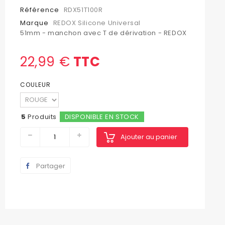
Référence
RDX51T100R
Marque
REDOX Silicone Universal
51mm - manchon avec T de dérivation - REDOX
22,99 €
TTC
COULEUR
5
Produits
DISPONIBLE EN STOCK
Ajouter au panier
Partager