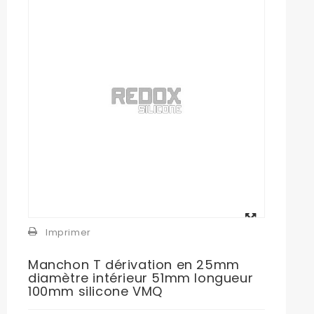
Agrandir
l'image
Imprimer
Manchon T dérivation en 25mm
diamètre intérieur 51mm longueur
100mm silicone VMQ