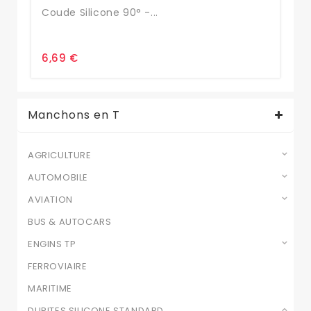
Coude Silicone 90° -...
16
6,69 €
3,
Manchons en T
AGRICULTURE
AUTOMOBILE
AVIATION
BUS & AUTOCARS
ENGINS TP
FERROVIAIRE
MARITIME
DURITES SILICONE STANDARD