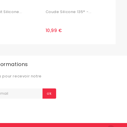
 Silicone...
Coude Silicone 135° -...
Mega
10,99 €
25,
nformations
s pour recevoir notre
ok