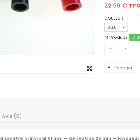
22,99 €
TT
COULEUR
BLEU
11
Produits
DIS
Agrandir
Partager
l'image
Avis (0)
 diamètre principal 51 mm — dérivation 25 mm — longueu