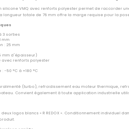
silicone VMQ avec renforts polyester permet de raccorder une 
a longueur totale de 76 mm offre la marge requise pour la pose d
iques
 3 sorties
51 mm
on : 25 mm
 (5 mm d'épaisseur)
Q avec renforts polyester
 : -50 °C à +180 °C
uralimenté (turbo), refroidissement eau moteur thermique, refr
au. Convient également à toute application industrielle utilis
eux logos blancs « R REDOX ». Conditionnement individuel dan
produit.