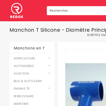
Manchon T Silicone - Diamètre Princ
DURITES SI
Manchons en T
AGRICULTURE
AUTOMOBILE
AVIATION
BUS & AUTOCARS
ENGINS TP
FERROVIAIRE
MARITIME