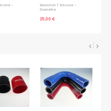
licone -
Manchon T Silicone -
Manc
Diamètre...
Diam
25,00 €
26,