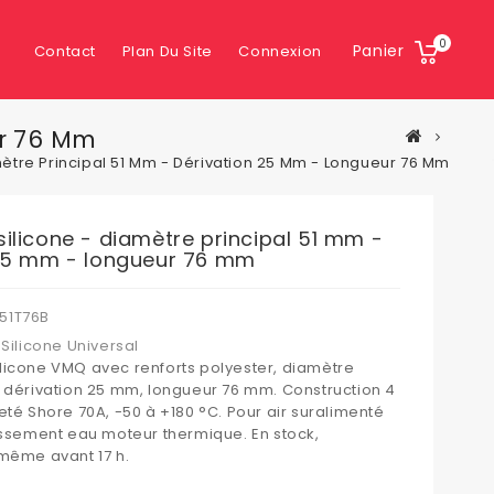
0
Panier
Contact
Plan Du Site
Connexion
ur 76 Mm
ètre Principal 51 Mm - Dérivation 25 Mm - Longueur 76 Mm
ilicone - diamètre principal 51 mm -
 25 mm - longueur 76 mm
51T76B
Silicone Universal
licone VMQ avec renforts polyester, diamètre
, dérivation 25 mm, longueur 76 mm. Construction 4
eté Shore 70A, -50 à +180 °C. Pour air suralimenté
dissement eau moteur thermique. En stock,
 même avant 17 h.