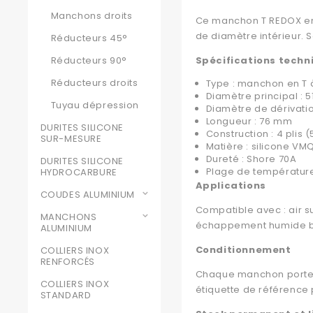
Manchons droits
Ce manchon T REDOX en 
de diamètre intérieur. S
Réducteurs 45°
Réducteurs 90°
Spécifications techn
Réducteurs droits
Type : manchon en T à
Diamètre principal : 
Tuyau dépression
Diamètre de dérivati
Longueur : 76 mm
DURITES SILICONE
Construction : 4 plis
SUR-MESURE
Matière : silicone VM
Dureté : Shore 70A
DURITES SILICONE
Plage de température
HYDROCARBURE
Applications
COUDES ALUMINIUM
Compatible avec : air s
MANCHONS
échappement humide bate
ALUMINIUM
Conditionnement
COLLIERS INOX
RENFORCÉS
Chaque manchon porte d
COLLIERS INOX
étiquette de référence 
STANDARD