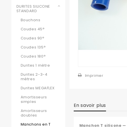
DURITES SILICONE
STANDARD
Bouchons
Coudes 45°
Coudes 90°
Coudes 135°
Coudes 180°
Durites 1 mètre
Durites 2-3-4
Imprimer
mètres
Durites MEGAFLEX
Amortisseurs
simples
En savoir plus
Amortisseurs
doubles
Manchons en T
Manchon T silicone —