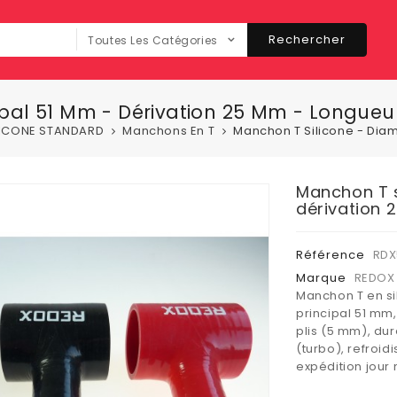
Rechercher
Toutes Les Catégories
ipal 51 Mm - Dérivation 25 Mm - Longue
LICONE STANDARD
Manchons En T
Manchon T Silicone - Diam
Manchon T s
dérivation
Référence
RDX
Marque
REDOX 
Manchon T en si
principal 51 mm
plis (5 mm), dur
(turbo), refroi
expédition jour