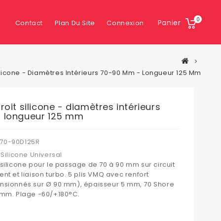
0
Panier
Contact
Plan Du Site
Connexion
ilicone - Diamètres Intérieurs 70-90 Mm - Longueur 125 Mm
oit silicone - diamètres intérieurs
 longueur 125 mm
70-90D125R
Silicone Universal
silicone pour le passage de 70 à 90 mm sur circuit
nt et liaison turbo. 5 plis VMQ avec renfort
nsionnés sur Ø 90 mm), épaisseur 5 mm, 70 Shore
 mm. Plage -60/+180°C.