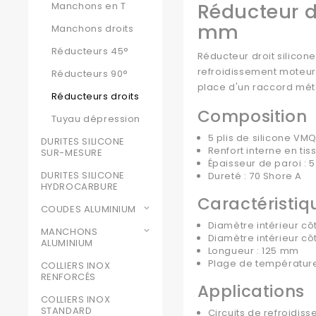
Réducteur d
Manchons en T
mm
Manchons droits
Réducteurs 45°
Réducteur droit silicon
refroidissement moteur 
Réducteurs 90°
place d'un raccord mét
Réducteurs droits
Composition
Tuyau dépression
5 plis de silicone V
DURITES SILICONE
Renfort interne en tis
SUR-MESURE
Épaisseur de paroi :
DURITES SILICONE
Dureté : 70 Shore A
HYDROCARBURE
Caractéristiq
COUDES ALUMINIUM
Diamètre intérieur cô
MANCHONS
Diamètre intérieur cô
ALUMINIUM
Longueur : 125 mm
Plage de température
COLLIERS INOX
RENFORCÉS
Applications
COLLIERS INOX
STANDARD
Circuits de refroidi