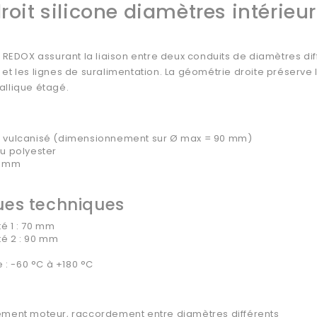
roit silicone diamètres intérie
e REDOX assurant la liaison entre deux conduits de diamètres dif
et les lignes de suralimentation. La géométrie droite préserve l
allique étagé.
MQ vulcanisé (dimensionnement sur Ø max = 90 mm)
su polyester
 5 mm
ues techniques
té 1 : 70 mm
té 2 : 90 mm
 : -60 °C à +180 °C
ssement moteur, raccordement entre diamètres différents