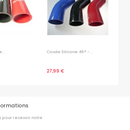
...
Coude Silicone 45° -...
Coud
27,99 €
15,
nformations
s pour recevoir notre