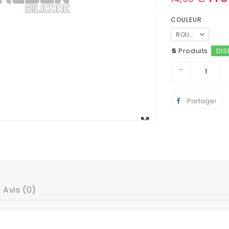
COULEUR
ROUGE
5
Produits
DIS
Partager
Agrandir
l'image
Avis (0)