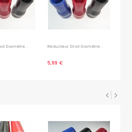
it Diamètre...
Réducteur Droit Diamètre...
Rédu
5,99 €
6,2