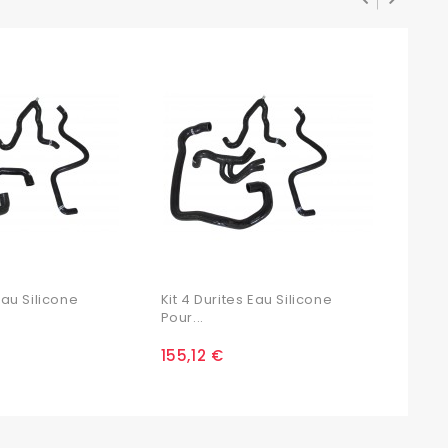
Eau Silicone
Kit 4 Durites Eau Silicone
Kit 4
Pour...
Pour.
155,12 €
135