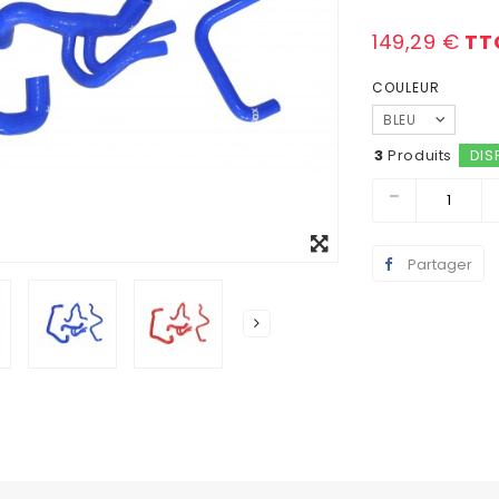
149,29 €
TT
COULEUR
BLEU
3
Produits
DIS
Agrandir
l'image
Partager