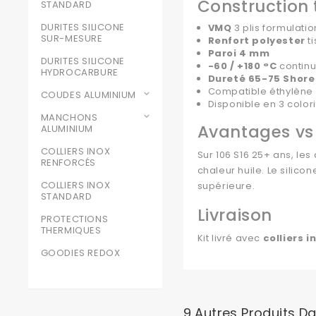
Construction
STANDARD
DURITES SILICONE
VMQ
3 plis formulati
SUR-MESURE
Renfort polyester
ti
Paroi 4 mm
DURITES SILICONE
-60 / +180 °C
contin
HYDROCARBURE
Dureté 65-75 Shore
Compatible éthylène 
COUDES ALUMINIUM
Disponible en 3 colori
MANCHONS
Avantages vs 
ALUMINIUM
COLLIERS INOX
Sur 106 S16 25+ ans, les
RENFORCÉS
chaleur huile. Le silic
COLLIERS INOX
supérieure.
STANDARD
Livraison
PROTECTIONS
THERMIQUES
Kit livré avec
colliers 
GOODIES REDOX
9 Autres Produits D