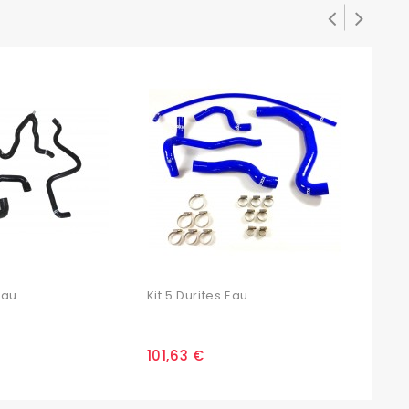
au...
Kit 5 Durites Eau...
Kit 5
101,63 €
148