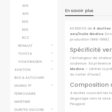
309
En savoir plus
405
505
Kit REDOX de
4 durites 
605
eau/huile Modine
(mo
RCZ
production 1996-1998).
RENAULT
Spécificité v
TOYOTA
L'échangeur de chaleu
VOLKSWAGEN
soutenue. Sa présence m
Modine
— vérifier la 
AVIATION
du carter d'huile).
BUS & AUTOCARS
Composition d
ENGINS TP
4 durites couvrant les l
FERROVIAIRE
degazage vers le vase 
MARITIME
Peugeot.
DURITES SILICONE