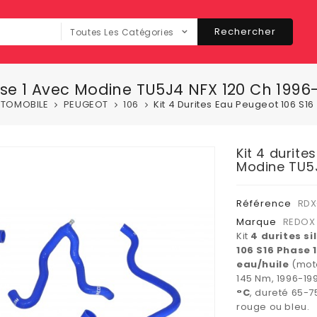
Rechercher
Toutes Les Catégories
hase 1 Avec Modine TU5J4 NFX 120 Ch 199
TOMOBILE
PEUGEOT
106
Kit 4 Durites Eau Peugeot 106 S
Kit 4 durite
Modine TU5J
Référence
RDX
Marque
REDOX
Kit
4 durites si
106 S16 Phase 
eau/huile
(mot
145 Nm, 1996-19
°C
, dureté 65-7
rouge ou bleu.