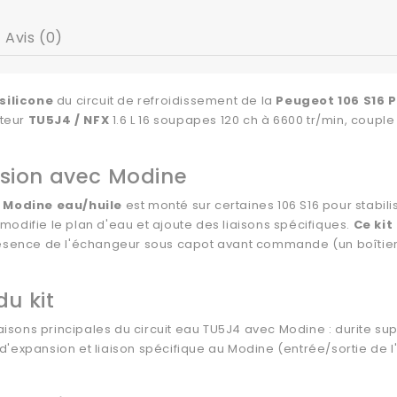
Avis (0)
silicone
du circuit de refroidissement de la
Peugeot 106 S16 P
teur
TU5J4 / NFX
1.6 L 16 soupapes 120 ch à 6600 tr/min, couple 
ersion avec Modine
r
Modine eau/huile
est monté sur certaines 106 S16 pour stabili
odifie le plan d'eau et ajoute des liaisons spécifiques.
Ce kit
présence de l'échangeur sous capot avant commande (un boîti
u kit
iaisons principales du circuit eau TU5J4 avec Modine : durite sup
d'expansion et liaison spécifique au Modine (entrée/sortie de