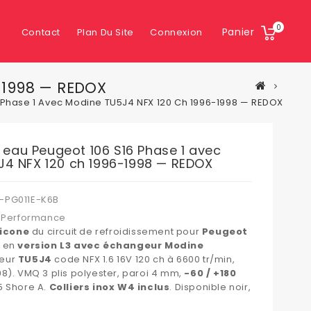
0
Panier
Contact
Plan Du Site
Connexion
6-1998 — REDOX
16 Phase 1 Avec Modine TU5J4 NFX 120 Ch 1996-1998 — REDOX
s eau Peugeot 106 S16 Phase 1 avec
4 NFX 120 ch 1996-1998 — REDOX
-PG011E-K6B
 Performance
licone
du circuit de refroidissement pour
Peugeot
1
en
version L3 avec échangeur Modine
eur
TU5J4
code NFX 1.6 16V 120 ch à 6600 tr/min,
98). VMQ 3 plis polyester, paroi 4 mm,
-60 / +180
5 Shore A.
Colliers inox W4 inclus
. Disponible noir,