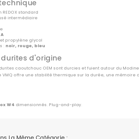
 technique
on REDOX standard
ssé intermédiaire
ue
 A
et propylène glycol
s :
noir, rouge, bleu
durites d'origine
 durites caoutchouc OEM sont durcies et fuient autour du Modine, d
one VMQ offre une stabilité thermique sur la durée, une mémoire
inox W4
dimensionnés. Plug-and-play.
ans La Même Catégorie :