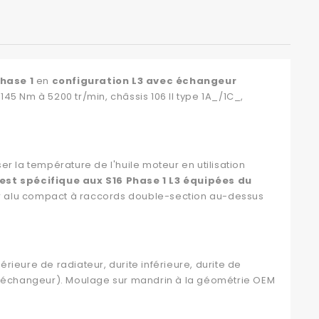
hase 1
en
configuration L3 avec échangeur
145 Nm à 5200 tr/min, châssis 106 II type 1A_/1C_,
ser la température de l'huile moteur en utilisation
 est spécifique aux S16 Phase 1 L3 équipées du
er alu compact à raccords double-section au-dessus
érieure de radiateur, durite inférieure, durite de
 l'échangeur). Moulage sur mandrin à la géométrie OEM