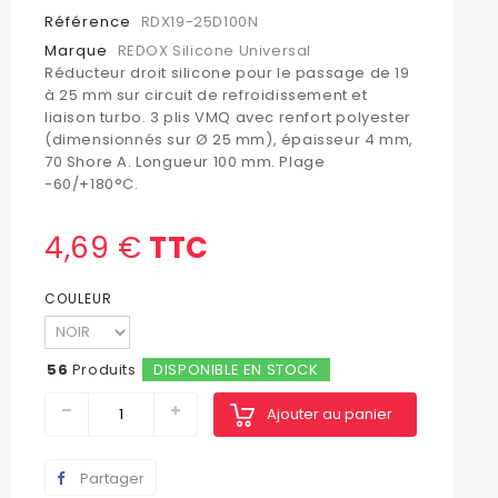
Référence
RDX19-25D100N
Marque
REDOX Silicone Universal
Réducteur droit silicone pour le passage de 19
à 25 mm sur circuit de refroidissement et
liaison turbo. 3 plis VMQ avec renfort polyester
(dimensionnés sur Ø 25 mm), épaisseur 4 mm,
70 Shore A. Longueur 100 mm. Plage
-60/+180°C.
4,69 €
TTC
COULEUR
56
Produits
DISPONIBLE EN STOCK
Ajouter au panier
Partager