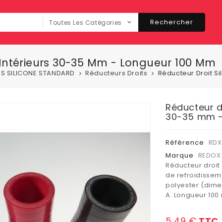
Rechercher
Toutes Les Catégories
s Intérieurs 30-35 Mm - Longueur 100 Mm
ES SILICONE STANDARD
Réducteurs Droits
Réducteur Droit S
Réducteur dr
30-35 mm -
Référence
RDX
Marque
REDOX 
Réducteur droit 
de refroidisseme
polyester (dime
A. Longueur 100
5,49 €
TTC