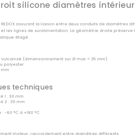
roit silicone diamètres intérie
e REDOX assurant la liaison entre deux conduits de diamètres dif
et les lignes de suralimentation. La géométrie droite préserve l
allique étagé.
MQ vulcanisé (dimensionnement sur Ø max = 35 mm)
su polyester
 4 mm
ues techniques
té 1 : 30 mm
té 2 : 35 mm
 : -60 °C à +180 °C
ssement moteur, raccordement entre diamètres différents