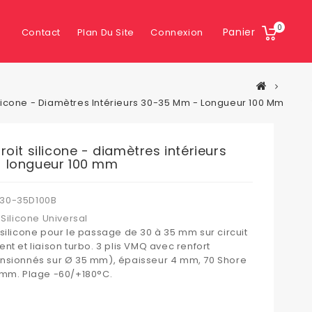
0
Panier
Contact
Plan Du Site
Connexion
ilicone - Diamètres Intérieurs 30-35 Mm - Longueur 100 Mm
oit silicone - diamètres intérieurs
 longueur 100 mm
30-35D100B
Silicone Universal
silicone pour le passage de 30 à 35 mm sur circuit
nt et liaison turbo. 3 plis VMQ avec renfort
nsionnés sur Ø 35 mm), épaisseur 4 mm, 70 Shore
 mm. Plage -60/+180°C.