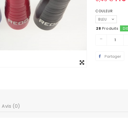
COULEUR
BLEU
28
Produits
DI
Partager
Agrandir
l'image
Avis (0)