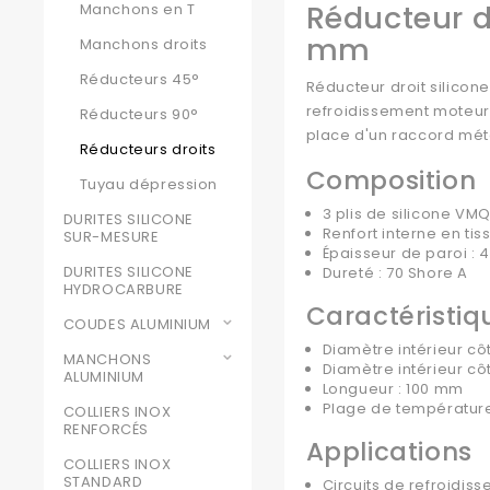
Réducteur d
Manchons en T
mm
Manchons droits
Réducteurs 45°
Réducteur droit silicon
refroidissement moteur 
Réducteurs 90°
place d'un raccord mét
Réducteurs droits
Composition
Tuyau dépression
3 plis de silicone V
DURITES SILICONE
Renfort interne en tis
SUR-MESURE
Épaisseur de paroi :
DURITES SILICONE
Dureté : 70 Shore A
HYDROCARBURE
Caractéristiq
COUDES ALUMINIUM
Diamètre intérieur cô
MANCHONS
Diamètre intérieur cô
ALUMINIUM
Longueur : 100 mm
Plage de température
COLLIERS INOX
RENFORCÉS
Applications
COLLIERS INOX
STANDARD
Circuits de refroidi