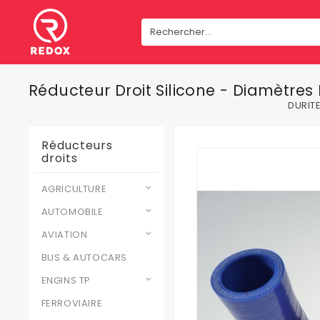
Réducteur Droit Silicone - Diamètre
DURIT
Réducteurs
droits
AGRICULTURE
AUTOMOBILE
AVIATION
BUS & AUTOCARS
ENGINS TP
FERROVIAIRE