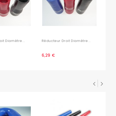
it Diamètre...
Réducteur Droit Diamètre...
Rédu
6,29 €
6,2