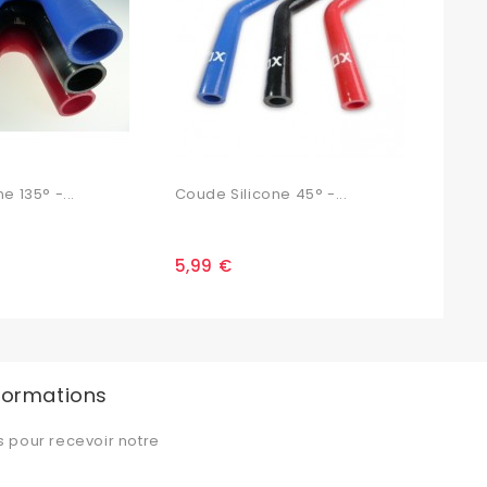
e 135° -...
Coude Silicone 45° -...
Bouc
5,99 €
7,0
nformations
s pour recevoir notre