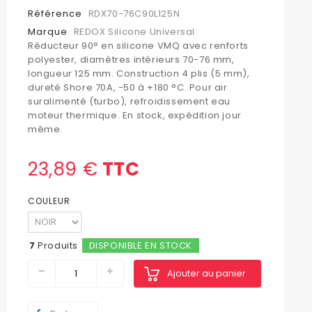
Référence
RDX70-76C90L125N
Marque
REDOX Silicone Universal
Réducteur 90° en silicone VMQ avec renforts
polyester, diamètres intérieurs 70-76 mm,
longueur 125 mm. Construction 4 plis (5 mm),
dureté Shore 70A, -50 à +180 °C. Pour air
suralimenté (turbo), refroidissement eau
moteur thermique. En stock, expédition jour
même.
23,89 €
TTC
COULEUR
7
Produits
DISPONIBLE EN STOCK
Ajouter au panier